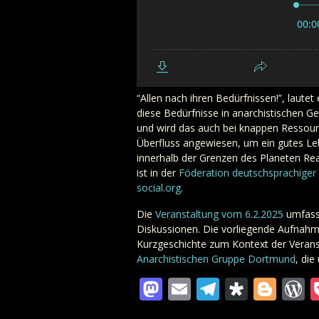
“Allen nach ihren Bedürfnissen!”, laut
diese Bedürfnisse in anarchistischen Ges
und wird das auch bei knappen Ressource
Überfluss angewiesen, um ein gutes Leb
innerhalb der Grenzen des Planeten Real
ist in der
Föderation deutschsprachiger
social.org
.
Die
Veranstaltung vom 6.2.2025
umfasst
Diskussionen. Die vorliegende Aufnahme 
Kurzgeschichte zum Kontext der Veranst
Anarchistischen Gruppe Dortmund
, die
Mastodon
Email
Telegra
Diaspo
Blo
W