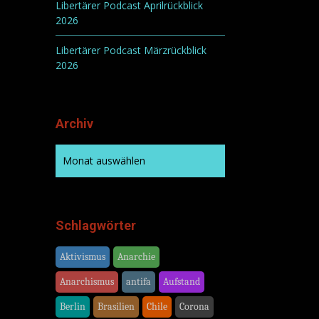
Libertärer Podcast Aprilrückblick
2026
Libertärer Podcast Märzrückblick
2026
Archiv
Schlagwörter
Aktivismus
Anarchie
Anarchismus
antifa
Aufstand
Berlin
Brasilien
Chile
Corona