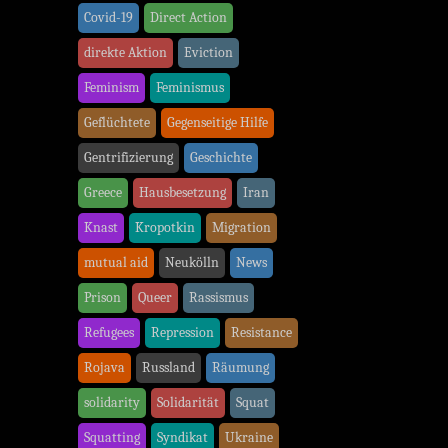
Covid-19
Direct Action
direkte Aktion
Eviction
Feminism
Feminismus
Geflüchtete
Gegenseitige Hilfe
Gentrifizierung
Geschichte
Greece
Hausbesetzung
Iran
Knast
Kropotkin
Migration
mutual aid
Neukölln
News
Prison
Queer
Rassismus
Refugees
Repression
Resistance
Rojava
Russland
Räumung
solidarity
Solidarität
Squat
Squatting
Syndikat
Ukraine