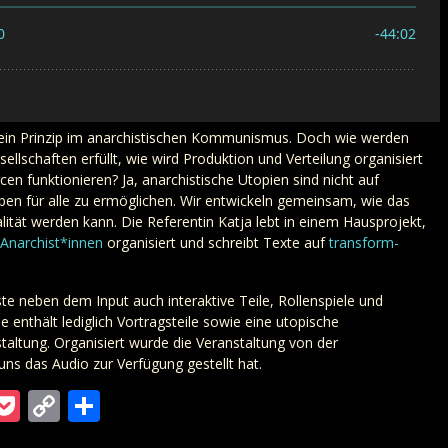
et ein Prinzip im anarchistischen Kommunismus. Doch wie werden
ellschaften erfüllt, wie wird Produktion und Verteilung organisiert
n funktionieren? Ja, anarchistische Utopien sind nicht auf
en für alle zu ermöglichen. Wir entwickeln gemeinsam, wie das
ität werden kann. Die Referentin Katja lebt in einem Hausprojekt,
 Anarchist*innen
organisiert und schreibt Texte auf
transform-
e neben dem Input auch interaktive Teile, Rollenspiele und
enthält lediglich Vortragsteile sowie eine utopische
altung. Organisiert wurde die Veranstaltung von der
 uns das Audio zur Verfügung gestellt hat.
m
ra
gger
ordPress
Pocket
Copy
Teilen
Link