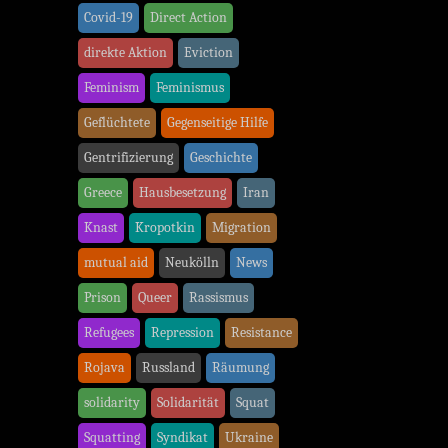
Covid-19
Direct Action
direkte Aktion
Eviction
Feminism
Feminismus
Geflüchtete
Gegenseitige Hilfe
Gentrifizierung
Geschichte
Greece
Hausbesetzung
Iran
Knast
Kropotkin
Migration
mutual aid
Neukölln
News
Prison
Queer
Rassismus
Refugees
Repression
Resistance
Rojava
Russland
Räumung
solidarity
Solidarität
Squat
Squatting
Syndikat
Ukraine