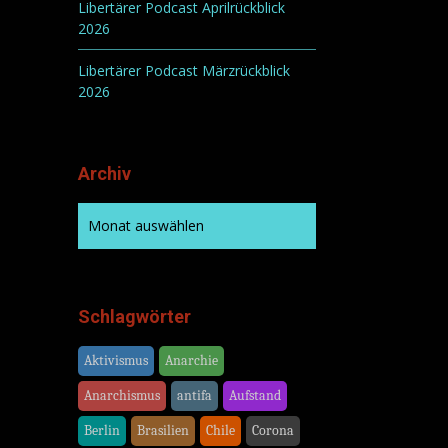
Libertärer Podcast Aprilrückblick
2026
Libertärer Podcast Märzrückblick
2026
Archiv
Schlagwörter
Aktivismus
Anarchie
Anarchismus
antifa
Aufstand
Berlin
Brasilien
Chile
Corona