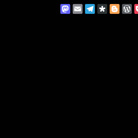
Mastodon
Email
Telegra
Diaspo
Blo
W