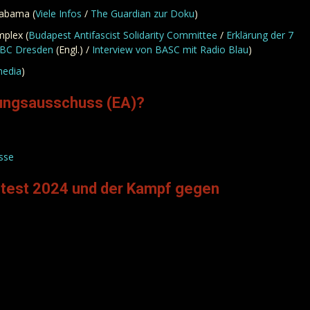
labama (
Viele Infos
/
The Guardian zur Doku
)
plex (
Budapest Antifascist Solidarity Committee
/
Erklärung der 7
ABC Dresden
(Engl.) /
Interview von BASC mit Radio Blau
)
media
)
tlungsausschuss (EA)?
sse
otest 2024 und der Kampf gegen