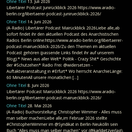
Ohne Titel
13. Juli 2026
Libertärer Podcast Junirückblick 2026 https://www.aradio-
berlin.org/libertaerer-podcast-junirueckblick-2026/
Ohne Titel
14. Juni 2026
(A-Radio) Libertärer Podcast Mairückblick 2026Liebe alle,ab
sofort findet ihr den aktuellen Podcast des Anarchistischen
Radios Berlin online:https://www.aradio-berlin.org/libertaerer-
podcast-mairueckblick-2026/Zu den Themen im aktuellen
Podcast gehören (passende Links findet ihr auf unserem
Blog):* News aus aller Welt* Politik - Crazy Shit* Geschichte
der #Schutzehen* Radio Frei: @widersetzen -
Auftaktveranstaltung in #Erfurt* Wo herrscht AnarchieLänge:
60 MinutenAll unsere monatlichen […]
Ohne Titel
8. Juni 2026
Libertärer Podcast Mairückblick 2026 https://www.aradio-
berlin.org/libertaerer-podcast-mairueckblick-2026/
Ohne Titel
28. Mai 2026
(A-Radio) Buchvorstellung: Christopher Wimmer - Alles muss
man selber machenLiebe alle,im Februar 2026 stellte
#ChristopherWimmer im @Syndikat in Berlin-Neukölln sein
Buch "Alles muss man selber machen" vor (@karldietzverlag).