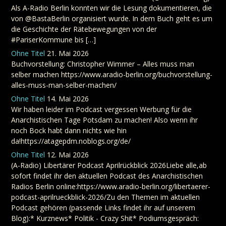
Als A-Radio Berlin konnten wir die Lesung dokumentieren, die
von @BastaBerlin organisiert wurde. In dem Buch geht es um
die Geschichte der Rätebewegungen von der
#PariserKommune bis […]
Ohne Titel
21. Mai 2026
Buchvorstellung: Christopher Wimmer – Alles muss man
selber machen https://www.aradio-berlin.org/buchvorstellung-
alles-muss-man-selber-machen/
Ohne Titel
14. Mai 2026
Wir haben leider im Podcast vergessen Werbung für die
Anarchistischen Tage Potsdam zu machen! Also wenn ihr
noch Bock habt dann nichts wie hin
da!https://atagepdm.noblogs.org/de/
Ohne Titel
12. Mai 2026
(A-Radio) Libertärer Podcast Aprilrückblick 2026Liebe alle,ab
sofort findet ihr den aktuellen Podcast des Anarchistischen
Radios Berlin online:https://www.aradio-berlin.org/libertaerer-
podcast-aprilrueckblick-2026/Zu den Themen im aktuellen
Podcast gehören (passende Links findet ihr auf unserem
Blog):* Kurznews* Politik - Crazy Shit* Podiumsgespräch: