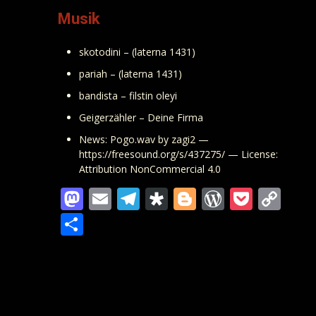
Musik
skotodini – (laterna 1431)
pariah – (laterna 1431)
bandista – filstin oleyi
Geigerzähler – Deine Firma
News: Pogo.wav by zagi2 —
https://freesound.org/s/437275/ — License:
Attribution NonCommercial 4.0
Mastodon
Email
Telegram
Diaspora
Blogger
WordPre
Pocke
Co
Lin
Teilen