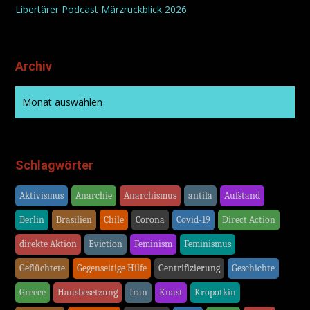
Libertärer Podcast Märzrückblick 2026
Archiv
Schlagwörter
Aktivismus
Anarchie
Anarchismus
antifa
Aufstand
Berlin
Brasilien
Chile
Corona
Covid-19
Direct Action
direkte Aktion
Eviction
Feminism
Feminismus
Geflüchtete
Gegenseitige Hilfe
Gentrifizierung
Geschichte
Greece
Hausbesetzung
Iran
Knast
Kropotkin