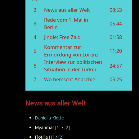
News aus aller Welt
Daniella Klette
Myanmar
[1]
/
[2]
Flotilla
[1]
/
[2]