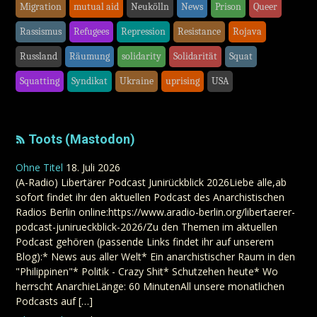
Migration
mutual aid
Neukölln
News
Prison
Queer
Rassismus
Refugees
Repression
Resistance
Rojava
Russland
Räumung
solidarity
Solidarität
Squat
Squatting
Syndikat
Ukraine
uprising
USA
Toots (Mastodon)
Ohne Titel
18. Juli 2026
(A-Radio) Libertärer Podcast Junirückblick 2026Liebe alle,ab
sofort findet ihr den aktuellen Podcast des Anarchistischen
Radios Berlin online:https://www.aradio-berlin.org/libertaerer-
podcast-junirueckblick-2026/Zu den Themen im aktuellen
Podcast gehören (passende Links findet ihr auf unserem
Blog):* News aus aller Welt* Ein anarchistischer Raum in den
"Philippinen"* Politik - Crazy Shit* Schutzehen heute* Wo
herrscht AnarchieLänge: 60 MinutenAll unsere monatlichen
Podcasts auf […]