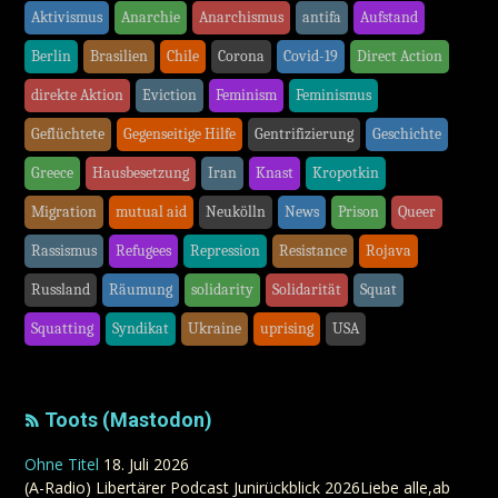
Aktivismus
Anarchie
Anarchismus
antifa
Aufstand
Berlin
Brasilien
Chile
Corona
Covid-19
Direct Action
direkte Aktion
Eviction
Feminism
Feminismus
Geflüchtete
Gegenseitige Hilfe
Gentrifizierung
Geschichte
Greece
Hausbesetzung
Iran
Knast
Kropotkin
Migration
mutual aid
Neukölln
News
Prison
Queer
Rassismus
Refugees
Repression
Resistance
Rojava
Russland
Räumung
solidarity
Solidarität
Squat
Squatting
Syndikat
Ukraine
uprising
USA
Toots (Mastodon)
Ohne Titel
18. Juli 2026
(A-Radio) Libertärer Podcast Junirückblick 2026Liebe alle,ab