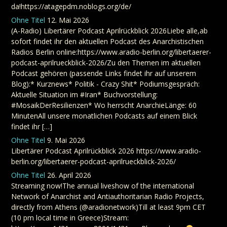
da!https://atagepdm.noblogs.org/de/
Ohne Titel
12. Mai 2026
(A-Radio) Libertärer Podcast Aprilrückblick 2026Liebe alle,ab
sofort findet ihr den aktuellen Podcast des Anarchistischen
Radios Berlin online:https://www.aradio-berlin.org/libertaerer-
podcast-aprilrueckblick-2026/Zu den Themen im aktuellen
Podcast gehören (passende Links findet ihr auf unserem
Blog):* Kurznews* Politik - Crazy Shit* Podiumsgespräch:
Aktuelle Situation im #Iran* Buchvorstellung:
#MosaikDerResilienzen* Wo herrscht AnarchieLänge: 60
MinutenAll unsere monatlichen Podcasts auf einem Blick
findet ihr […]
Ohne Titel
9. Mai 2026
Libertärer Podcast Aprilrückblick 2026 https://www.aradio-
berlin.org/libertaerer-podcast-aprilrueckblick-2026/
Ohne Titel
26. April 2026
Streaming now!The annual liveshow of the international
Network of Anarchist and Antiauthoritarian Radio Projects,
directly from Athens (@aradionetwork)Till at least 9pm CET
(10 pm local time in Greece)Stream: