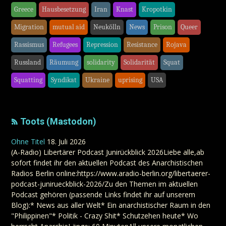
Greece
Hausbesetzung
Iran
Knast
Kropotkin
Migration
mutual aid
Neukölln
News
Prison
Queer
Rassismus
Refugees
Repression
Resistance
Rojava
Russland
Räumung
solidarity
Solidarität
Squat
Squatting
Syndikat
Ukraine
uprising
USA
Toots (Mastodon)
Ohne Titel
18. Juli 2026
(A-Radio) Libertärer Podcast Junirückblick 2026Liebe alle,ab
sofort findet ihr den aktuellen Podcast des Anarchistischen
Radios Berlin online:https://www.aradio-berlin.org/libertaerer-
podcast-junirueckblick-2026/Zu den Themen im aktuellen
Podcast gehören (passende Links findet ihr auf unserem
Blog):* News aus aller Welt* Ein anarchistischer Raum in den
"Philippinen"* Politik - Crazy Shit* Schutzehen heute* Wo