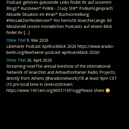
Podcast gehören (passende Links findet ihr auf unserem
Blog):* Kurznews* Politik - Crazy Shit* Podiumsgespräch:
Aktuelle Situation im #Iran* Buchvorstellung:
#MosaikDerResilienzen* Wo herrscht AnarchieLänge: 60
MinutenAll unsere monatlichen Podcasts auf einem Blick
findet ihr […]
Ohne Titel
9. Mai 2026
Libertärer Podcast Aprilrückblick 2026 https://www.aradio-
berlin.org/libertaerer-podcast-aprilrueckblick-2026/
Ohne Titel
26. April 2026
Streaming now!The annual liveshow of the international
Network of Anarchist and Antiauthoritarian Radio Projects,
directly from Athens (@aradionetwork)Till at least 9pm CET
(10 pm local time in Greece)Stream:
https://www.1431am.org:8001/1431oggPlease share