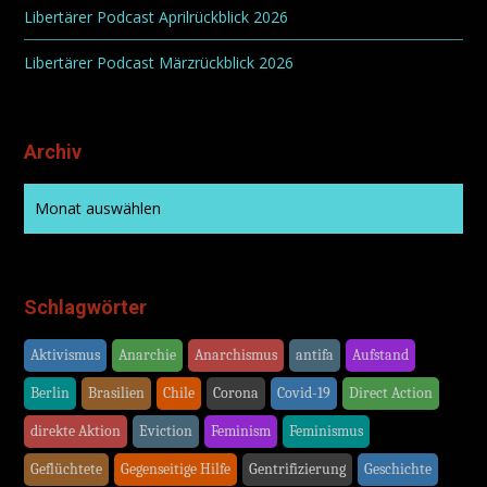
Libertärer Podcast Aprilrückblick 2026
Libertärer Podcast Märzrückblick 2026
Archiv
Schlagwörter
Aktivismus
Anarchie
Anarchismus
antifa
Aufstand
Berlin
Brasilien
Chile
Corona
Covid-19
Direct Action
direkte Aktion
Eviction
Feminism
Feminismus
Geflüchtete
Gegenseitige Hilfe
Gentrifizierung
Geschichte