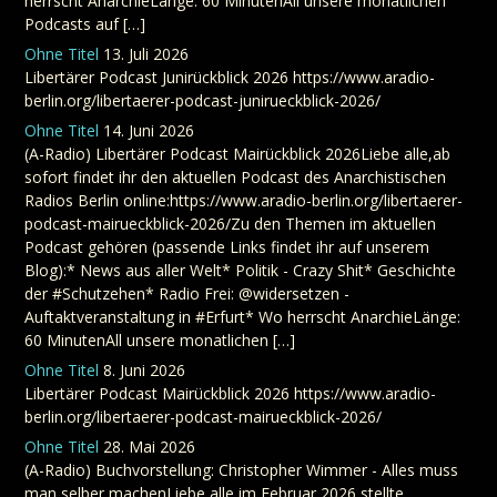
herrscht AnarchieLänge: 60 MinutenAll unsere monatlichen
Podcasts auf […]
Ohne Titel
13. Juli 2026
Libertärer Podcast Junirückblick 2026 https://www.aradio-
berlin.org/libertaerer-podcast-junirueckblick-2026/
Ohne Titel
14. Juni 2026
(A-Radio) Libertärer Podcast Mairückblick 2026Liebe alle,ab
sofort findet ihr den aktuellen Podcast des Anarchistischen
Radios Berlin online:https://www.aradio-berlin.org/libertaerer-
podcast-mairueckblick-2026/Zu den Themen im aktuellen
Podcast gehören (passende Links findet ihr auf unserem
Blog):* News aus aller Welt* Politik - Crazy Shit* Geschichte
der #Schutzehen* Radio Frei: @widersetzen -
Auftaktveranstaltung in #Erfurt* Wo herrscht AnarchieLänge:
60 MinutenAll unsere monatlichen […]
Ohne Titel
8. Juni 2026
Libertärer Podcast Mairückblick 2026 https://www.aradio-
berlin.org/libertaerer-podcast-mairueckblick-2026/
Ohne Titel
28. Mai 2026
(A-Radio) Buchvorstellung: Christopher Wimmer - Alles muss
man selber machenLiebe alle,im Februar 2026 stellte