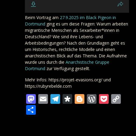
Beim Vortrag am
27.9.2025 im Black Pigeon in
Dortmund
ging es um diese Fragen: Warum arbeiten
migrantische Menschen als Sexarbeiter*innen in
Deutschland? Wie sind ihre Lebens- und
Arbeitsbedingungen? Nach den Grundlagen geht es
um Historisches, rechtliche Modelle und einen
anarchistischen Blick auf das Thema. Die Aufnahme
wurde uns durch die
Anarchistische Gruppe
Dortmund
zur Verfügung gestellt.
Mehr Infos: https://projet-evasions.org/ und
https://rubyrebelde.com
Mastodon
Email
Telegram
Diaspora
Blogger
WordPre
Pocke
Co
Lin
Teilen