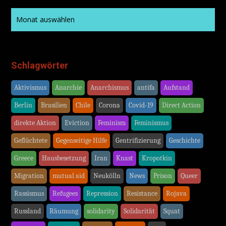
Schlagwörter
Aktivismus
Anarchie
Anarchismus
antifa
Aufstand
Berlin
Brasilien
Chile
Corona
Covid-19
Direct Action
direkte Aktion
Eviction
Feminism
Feminismus
Geflüchtete
Gegenseitige Hilfe
Gentrifizierung
Geschichte
Greece
Hausbesetzung
Iran
Knast
Kropotkin
Migration
mutual aid
Neukölln
News
Prison
Queer
Rassismus
Refugees
Repression
Resistance
Rojava
Russland
Räumung
solidarity
Solidarität
Squat