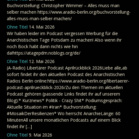
Buchvorstellung: Christopher Wimmer – Alles muss man
selber machen https://www.aradio-berlin.org/buchvorstellung-
alles-muss-man-selber-machen/
Ohne Titel
14. Mai 2026
Wir haben leider im Podcast vergessen Werbung für die
Anarchistischen Tage Potsdam zu machen! Also wenn ihr
noch Bock habt dann nichts wie hin
da!https://atagepdm.noblogs.org/de/
Ohne Titel
12. Mai 2026
(A-Radio) Libertärer Podcast Aprilrückblick 2026Liebe alle,ab
sofort findet ihr den aktuellen Podcast des Anarchistischen
Radios Berlin online:https://www.aradio-berlin.org/libertaerer-
podcast-aprilrueckblick-2026/Zu den Themen im aktuellen
Podcast gehören (passende Links findet ihr auf unserem
Blog):* Kurznews* Politik - Crazy Shit* Podiumsgespräch:
Aktuelle Situation im #Iran* Buchvorstellung:
#MosaikDerResilienzen* Wo herrscht AnarchieLänge: 60
MinutenAll unsere monatlichen Podcasts auf einem Blick
findet ihr […]
Ohne Titel
9. Mai 2026