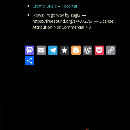
Creme Brülle – Totalitär
News: Pogo.wav by zagi2 —
https://freesound.org/s/437275/ — License:
Attribution NonCommercial 4.0
Mastodon
Email
Telegram
Diaspora
Blogger
WordPre
Pocke
Co
Lin
Teilen