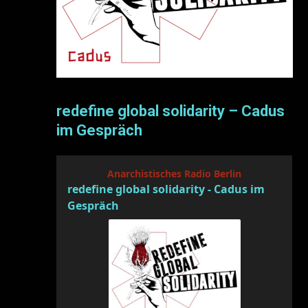
redefine global solidarity – Cadus
im Gespräch