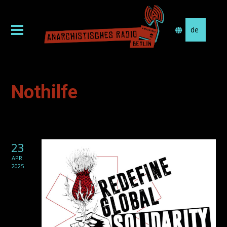
Sprache
auswählen
Nothilfe
23
APR.
2025