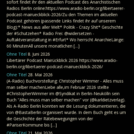
sofort findet ihr den aktuellen Podcast des Anarchistischen
Radios Berlin online:https://www.aradio-berlin.org/libertaerer-
podcast-mairueckblick-2026/Zu den Themen im aktuellen
Podcast gehören (passende Links findet ihr auf unserem
Blog):* News aus aller Welt* Politik - Crazy Shit* Geschichte
der #Schutzehen* Radio Frei: @widersetzen -
Auftaktveranstaltung in #Erfurt* Wo herrscht AnarchieLänge:
60 MinutenAll unsere monatlichen […]
Ohne Titel
8. Juni 2026
Libertärer Podcast Mairückblick 2026 https://www.aradio-
berlin.org/libertaerer-podcast-mairueckblick-2026/
Ohne Titel
28. Mai 2026
(A-Radio) Buchvorstellung: Christopher Wimmer - Alles muss
man selber machenLiebe alle,im Februar 2026 stellte
#ChristopherWimmer im @Syndikat in Berlin-Neukölln sein
Buch "Alles muss man selber machen" vor (@karldietzverlag).
Als A-Radio Berlin konnten wir die Lesung dokumentieren, die
von @BastaBerlin organisiert wurde. In dem Buch geht es um
die Geschichte der Rätebewegungen von der
#PariserKommune bis […]
Ohne Titel
21. Mai 2026