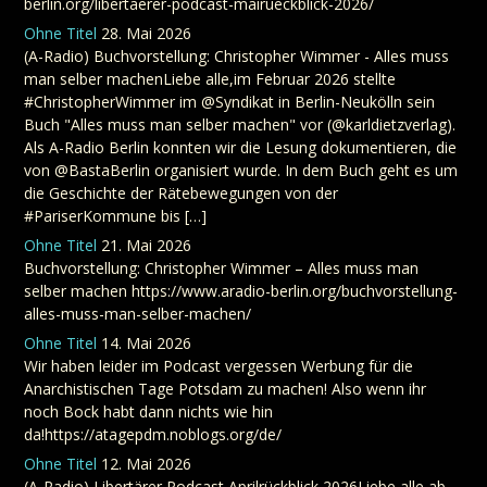
berlin.org/libertaerer-podcast-mairueckblick-2026/
Ohne Titel
28. Mai 2026
(A-Radio) Buchvorstellung: Christopher Wimmer - Alles muss
man selber machenLiebe alle,im Februar 2026 stellte
#ChristopherWimmer im @Syndikat in Berlin-Neukölln sein
Buch "Alles muss man selber machen" vor (@karldietzverlag).
Als A-Radio Berlin konnten wir die Lesung dokumentieren, die
von @BastaBerlin organisiert wurde. In dem Buch geht es um
die Geschichte der Rätebewegungen von der
#PariserKommune bis […]
Ohne Titel
21. Mai 2026
Buchvorstellung: Christopher Wimmer – Alles muss man
selber machen https://www.aradio-berlin.org/buchvorstellung-
alles-muss-man-selber-machen/
Ohne Titel
14. Mai 2026
Wir haben leider im Podcast vergessen Werbung für die
Anarchistischen Tage Potsdam zu machen! Also wenn ihr
noch Bock habt dann nichts wie hin
da!https://atagepdm.noblogs.org/de/
Ohne Titel
12. Mai 2026
(A-Radio) Libertärer Podcast Aprilrückblick 2026Liebe alle,ab