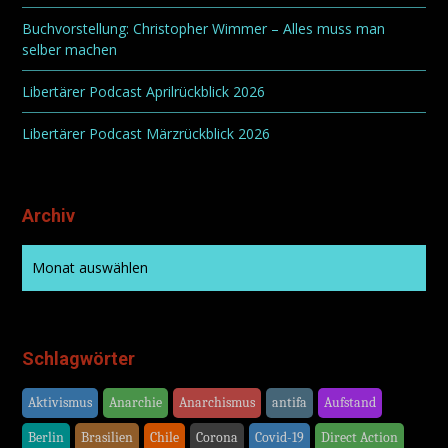
Buchvorstellung: Christopher Wimmer – Alles muss man
selber machen
Libertärer Podcast Aprilrückblick 2026
Libertärer Podcast Märzrückblick 2026
Archiv
Schlagwörter
Aktivismus
Anarchie
Anarchismus
antifa
Aufstand
Berlin
Brasilien
Chile
Corona
Covid-19
Direct Action