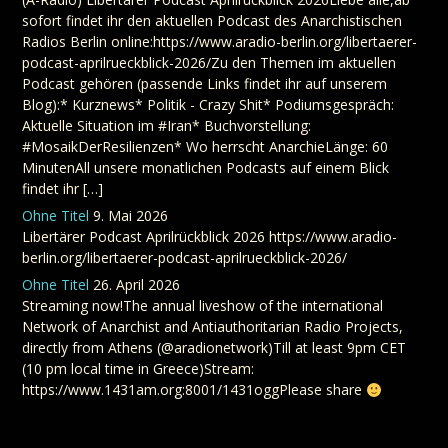
sofort findet ihr den aktuellen Podcast des Anarchistischen
Radios Berlin online:https://www.aradio-berlin.org/libertaerer-
podcast-aprilrueckblick-2026/Zu den Themen im aktuellen
Podcast gehören (passende Links findet ihr auf unserem
Blog):* Kurznews* Politik - Crazy Shit* Podiumsgespräch:
Aktuelle Situation im #Iran* Buchvorstellung:
#MosaikDerResilienzen* Wo herrscht AnarchieLänge: 60
MinutenAll unsere monatlichen Podcasts auf einem Blick
findet ihr […]
Ohne Titel
9. Mai 2026
Libertärer Podcast Aprilrückblick 2026 https://www.aradio-
berlin.org/libertaerer-podcast-aprilrueckblick-2026/
Ohne Titel
26. April 2026
Streaming now!The annual liveshow of the international
Network of Anarchist and Antiauthoritarian Radio Projects,
directly from Athens (@aradionetwork)Till at least 9pm CET
(10 pm local time in Greece)Stream:
https://www.1431am.org:8001/1431oggPlease share