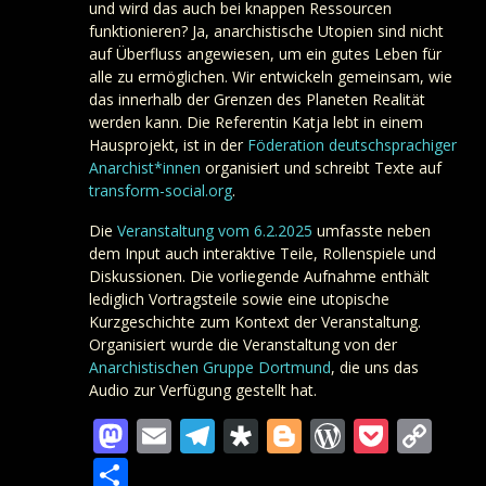
und wird das auch bei knappen Ressourcen
funktionieren? Ja, anarchistische Utopien sind nicht
auf Überfluss angewiesen, um ein gutes Leben für
alle zu ermöglichen. Wir entwickeln gemeinsam, wie
das innerhalb der Grenzen des Planeten Realität
werden kann. Die Referentin Katja lebt in einem
Hausprojekt, ist in der
Föderation deutschsprachiger
Anarchist*innen
organisiert und schreibt Texte auf
transform-social.org
.
Die
Veranstaltung vom 6.2.2025
umfasste neben
dem Input auch interaktive Teile, Rollenspiele und
Diskussionen. Die vorliegende Aufnahme enthält
lediglich Vortragsteile sowie eine utopische
Kurzgeschichte zum Kontext der Veranstaltung.
Organisiert wurde die Veranstaltung von der
Anarchistischen Gruppe Dortmund
, die uns das
Audio zur Verfügung gestellt hat.
Mastodon
Email
Telegram
Diaspora
Blogger
WordPre
Pocke
Co
Lin
Teilen