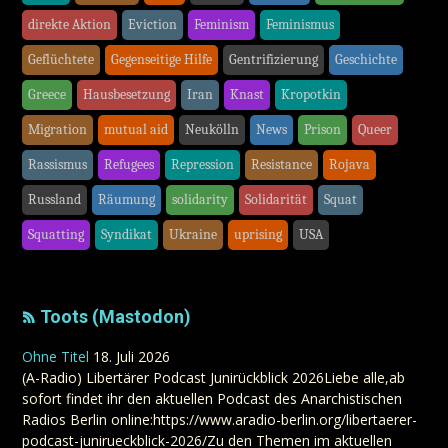
direkte Aktion
Eviction
Feminism
Feminismus
Geflüchtete
Gegenseitige Hilfe
Gentrifizierung
Geschichte
Greece
Hausbesetzung
Iran
Knast
Kropotkin
Migration
mutual aid
Neukölln
News
Prison
Queer
Rassismus
Refugees
Repression
Resistance
Rojava
Russland
Räumung
solidarity
Solidarität
Squat
Squatting
Syndikat
Ukraine
uprising
USA
Toots (Mastodon)
Ohne Titel
18. Juli 2026
(A-Radio) Libertärer Podcast Junirückblick 2026Liebe alle,ab
sofort findet ihr den aktuellen Podcast des Anarchistischen
Radios Berlin online:https://www.aradio-berlin.org/libertaerer-
podcast-junirueckblick-2026/Zu den Themen im aktuellen