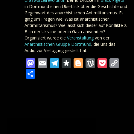
Graswurzelrevolution
Bernd Drücke im
Black Pigeon
in Dortmund einen Überblick über die Geschichte und
Gegenwart des anarchistischen Antimilitarismus. Es
ging um Fragen wie: Was ist anarchistischer
Antimilitarismus? Wie lässt sich dieser auf Konflikte z.
B. in der Ukraine oder in Gaza anwenden?
Organisiert wurde die
Veranstaltung
von der
Anarchistischen Gruppe Dortmund
, die uns das
Audio zur Verfügung gestellt hat.
Mastodon
Email
Telegram
Diaspora
Blogger
WordPre
Pocke
Co
Lin
Teilen