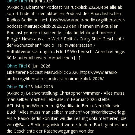
Ohne Titel
14. Juni 2026
(A-Radio) Libertärer Podcast Mairückblick 2026Liebe alle,ab
sofort findet ihr den aktuellen Podcast des Anarchistischen
Radios Berlin online:https://www.aradio-berlin.org/libertaerer-
podcast-mairueckblick-2026/Zu den Themen im aktuellen
Podcast gehören (passende Links findet ihr auf unserem
Blog):* News aus aller Welt* Politik - Crazy Shit* Geschichte
der #Schutzehen* Radio Frei: @widersetzen -
Auftaktveranstaltung in #Erfurt* Wo herrscht AnarchieLänge:
60 MinutenAll unsere monatlichen […]
Ohne Titel
8. Juni 2026
Libertärer Podcast Mairückblick 2026 https://www.aradio-
berlin.org/libertaerer-podcast-mairueckblick-2026/
Ohne Titel
28. Mai 2026
(A-Radio) Buchvorstellung: Christopher Wimmer - Alles muss
man selber machenLiebe alle,im Februar 2026 stellte
#ChristopherWimmer im @Syndikat in Berlin-Neukölln sein
Buch "Alles muss man selber machen" vor (@karldietzverlag).
Als A-Radio Berlin konnten wir die Lesung dokumentieren, die
von @BastaBerlin organisiert wurde. In dem Buch geht es um
die Geschichte der Rätebewegungen von der