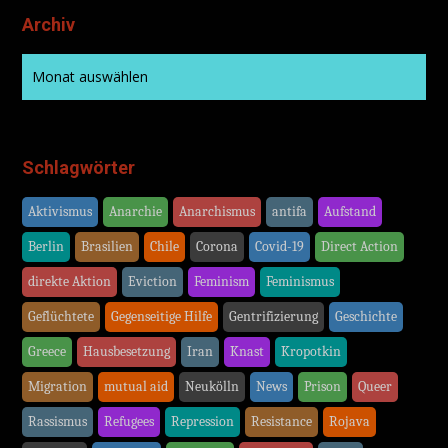
Archiv
Schlagwörter
Aktivismus
Anarchie
Anarchismus
antifa
Aufstand
Berlin
Brasilien
Chile
Corona
Covid-19
Direct Action
direkte Aktion
Eviction
Feminism
Feminismus
Geflüchtete
Gegenseitige Hilfe
Gentrifizierung
Geschichte
Greece
Hausbesetzung
Iran
Knast
Kropotkin
Migration
mutual aid
Neukölln
News
Prison
Queer
Rassismus
Refugees
Repression
Resistance
Rojava