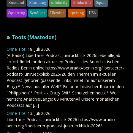
Russland
Räumung
solidarity
Solidarität
Squat
Squatting
Syndikat
Ukraine
uprising
USA
Toots (Mastodon)
Ohne Titel
18. Juli 2026
(A-Radio) Libertärer Podcast Junirückblick 2026Liebe alle,ab
sofort findet ihr den aktuellen Podcast des Anarchistischen
Radios Berlin online:https://www.aradio-berlin.org/libertaerer-
podcast-junirueckblick-2026/Zu den Themen im aktuellen
Podcast gehören (passende Links findet ihr auf unserem
Blog):* News aus aller Welt* Ein anarchistischer Raum in den
"Philippinen"* Politik - Crazy Shit* Schutzehen heute* Wo
herrscht AnarchieLänge: 60 MinutenAll unsere monatlichen
Podcasts auf […]
Ohne Titel
13. Juli 2026
Libertärer Podcast Junirückblick 2026 https://www.aradio-
berlin.org/libertaerer-podcast-junirueckblick-2026/