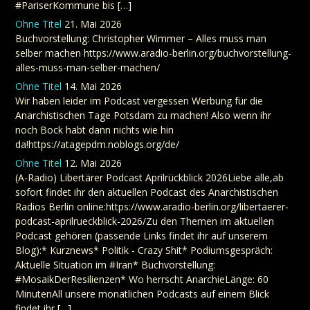
#PariserKommune bis […]
Ohne Titel
21. Mai 2026
Buchvorstellung: Christopher Wimmer – Alles muss man
selber machen https://www.aradio-berlin.org/buchvorstellung-
alles-muss-man-selber-machen/
Ohne Titel
14. Mai 2026
Wir haben leider im Podcast vergessen Werbung für die
Anarchistischen Tage Potsdam zu machen! Also wenn ihr
noch Bock habt dann nichts wie hin
da!https://atagepdm.noblogs.org/de/
Ohne Titel
12. Mai 2026
(A-Radio) Libertärer Podcast Aprilrückblick 2026Liebe alle,ab
sofort findet ihr den aktuellen Podcast des Anarchistischen
Radios Berlin online:https://www.aradio-berlin.org/libertaerer-
podcast-aprilrueckblick-2026/Zu den Themen im aktuellen
Podcast gehören (passende Links findet ihr auf unserem
Blog):* Kurznews* Politik - Crazy Shit* Podiumsgespräch:
Aktuelle Situation im #Iran* Buchvorstellung:
#MosaikDerResilienzen* Wo herrscht AnarchieLänge: 60
MinutenAll unsere monatlichen Podcasts auf einem Blick
findet ihr […]