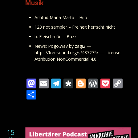
Musik
Actitud Maria Marta – Hijo
123 riot sampler – Freiheit herrscht nicht
b. Fleischmän – Buzz
News: Pogo.wav by zagi2 —
https://freesound.org/s/437275/ — License:
Attribution NonCommercial 4.0
Mastodon
Email
Telegram
Diaspora
Blogger
WordPre
Pocke
Co
Lin
Teilen
15