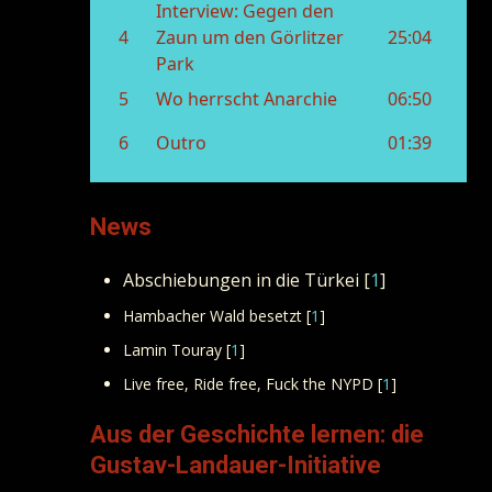
News
Abschiebungen in die Türkei [
1
]
Hambacher Wald besetzt [
1
]
Lamin Touray [
1
]
Live free, Ride free, Fuck the NYPD [
1
]
Aus der Geschichte lernen: die
Gustav-Landauer-Initiative