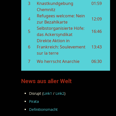
News aus aller Welt
Disrupt (
Link1
/
Link2
)
Pirata
Definitionsmacht