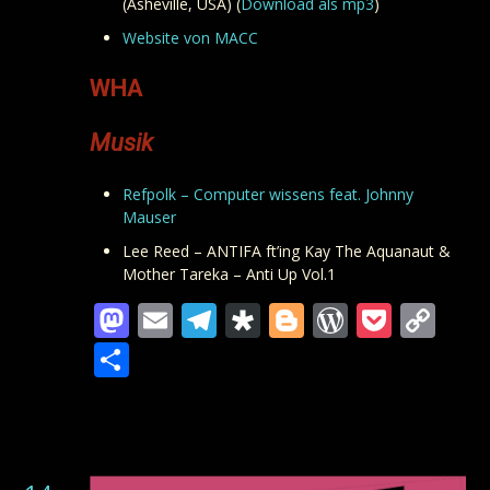
(Asheville, USA) (
Download als mp3
)
Website von MACC
WHA
Musik
Refpolk – Computer wissens feat. Johnny
Mauser
Lee Reed – ANTIFA ft’ing Kay The Aquanaut &
Mother Tareka – Anti Up Vol.1
Mastodon
Email
Telegram
Diaspora
Blogger
WordPre
Pocke
Co
Lin
Teilen