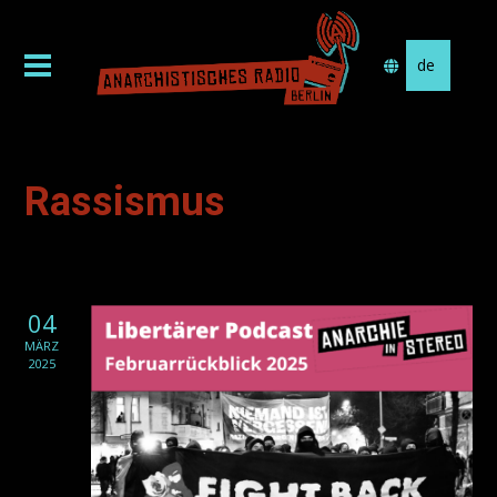
Sprache
auswählen
Rassismus
04
MÄRZ
2025