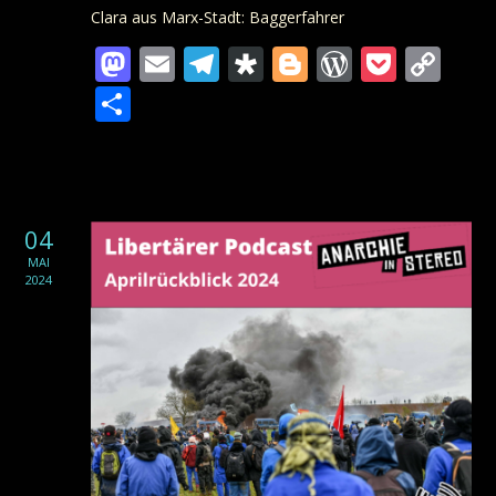
Clara aus Marx-Stadt: Baggerfahrer
Mastodon
Email
Telegram
Diaspora
Blogger
WordPre
Pocke
Co
Lin
Teilen
04
MAI
2024