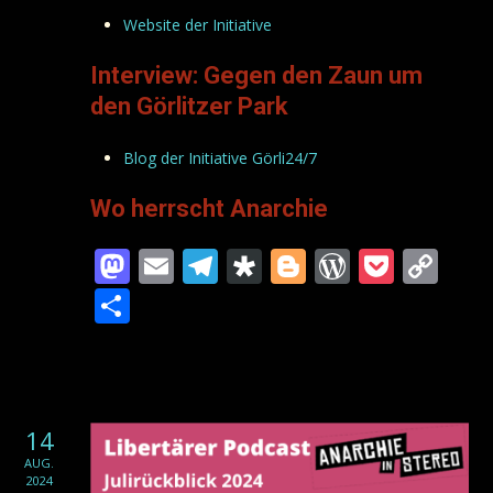
Website der Initiative
Interview: Gegen den Zaun um
den Görlitzer Park
Blog der Initiative Görli24/7
Wo herrscht Anarchie
Mastodon
Email
Telegram
Diaspora
Blogger
WordPre
Pocke
Co
Lin
Teilen
14
AUG.
2024