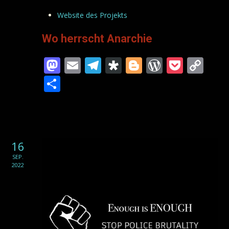
Website des Projekts
Wo herrscht Anarchie
Mastodon
Email
Telegram
Diaspora
Blogger
WordPre
Pocke
Co
Lin
Teilen
16
SEP.
2022