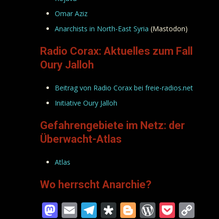
Omar Aziz
Anarchists in North-East Syria
(Mastodon)
Radio Corax: Aktuelles zum Fall
Oury Jalloh
Beitrag von Radio Corax bei freie-radios.net
Initiative Oury Jalloh
Gefahrengebiete im Netz: der
Überwacht-Atlas
Atlas
Wo herrscht Anarchie?
Mastodon
Email
Telegram
Diaspora
Blogger
WordPre
Pocke
Co