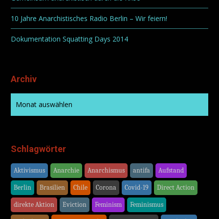
10 Jahre Anarchistisches Radio Berlin – Wir feiern!
Dokumentation Squatting Days 2014
Archiv
Schlagwörter
Aktivismus
Anarchie
Anarchismus
antifa
Aufstand
Berlin
Brasilien
Chile
Corona
Covid-19
Direct Action
direkte Aktion
Eviction
Feminism
Feminismus