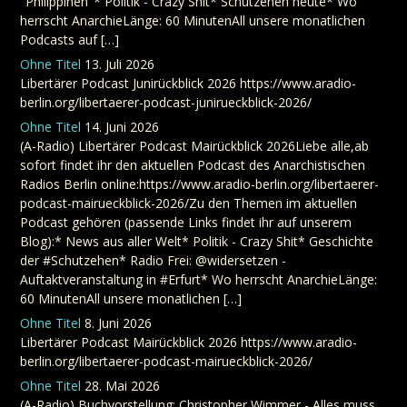
"Philippinen"* Politik - Crazy Shit* Schutzehen heute* Wo
herrscht AnarchieLänge: 60 MinutenAll unsere monatlichen
Podcasts auf […]
Ohne Titel
13. Juli 2026
Libertärer Podcast Junirückblick 2026 https://www.aradio-
berlin.org/libertaerer-podcast-junirueckblick-2026/
Ohne Titel
14. Juni 2026
(A-Radio) Libertärer Podcast Mairückblick 2026Liebe alle,ab
sofort findet ihr den aktuellen Podcast des Anarchistischen
Radios Berlin online:https://www.aradio-berlin.org/libertaerer-
podcast-mairueckblick-2026/Zu den Themen im aktuellen
Podcast gehören (passende Links findet ihr auf unserem
Blog):* News aus aller Welt* Politik - Crazy Shit* Geschichte
der #Schutzehen* Radio Frei: @widersetzen -
Auftaktveranstaltung in #Erfurt* Wo herrscht AnarchieLänge:
60 MinutenAll unsere monatlichen […]
Ohne Titel
8. Juni 2026
Libertärer Podcast Mairückblick 2026 https://www.aradio-
berlin.org/libertaerer-podcast-mairueckblick-2026/
Ohne Titel
28. Mai 2026
(A-Radio) Buchvorstellung: Christopher Wimmer - Alles muss