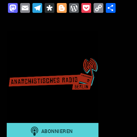
Mastodon
Email
Telegram
Diaspora
Blogger
WordPress
Pocket
Copy
Teil
Link