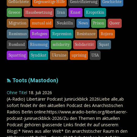
Geflüchtete
Gegenseitige Hilfe
Gentrifizierung
Geschichte
Greece
Hausbesetzung
Iran
Knast
Kropotkin
Migration
mutual aid
Neukölln
News
Prison
Queer
Rassismus
Refugees
Repression
Resistance
Rojava
Russland
Räumung
solidarity
Solidarität
Squat
Squatting
Syndikat
Ukraine
uprising
USA
Toots (Mastodon)
Ohne Titel
18. Juli 2026
(A-Radio) Libertärer Podcast Junirückblick 2026Liebe alle,ab
sofort findet ihr den aktuellen Podcast des Anarchistischen
Radios Berlin online:https://www.aradio-berlin.org/libertaerer-
podcast-junirueckblick-2026/Zu den Themen im aktuellen
Podcast gehören (passende Links findet ihr auf unserem
Blog):* News aus aller Welt* Ein anarchistischer Raum in den