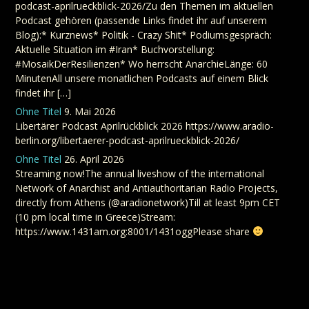
podcast-aprilrueckblick-2026/Zu den Themen im aktuellen
Podcast gehören (passende Links findet ihr auf unserem
Blog):* Kurznews* Politik - Crazy Shit* Podiumsgespräch:
Aktuelle Situation im #Iran* Buchvorstellung:
#MosaikDerResilienzen* Wo herrscht AnarchieLänge: 60
MinutenAll unsere monatlichen Podcasts auf einem Blick
findet ihr […]
Ohne Titel
9. Mai 2026
Libertärer Podcast Aprilrückblick 2026 https://www.aradio-
berlin.org/libertaerer-podcast-aprilrueckblick-2026/
Ohne Titel
26. April 2026
Streaming now!The annual liveshow of the international
Network of Anarchist and Antiauthoritarian Radio Projects,
directly from Athens (@aradionetwork)Till at least 9pm CET
(10 pm local time in Greece)Stream:
https://www.1431am.org:8001/1431oggPlease share