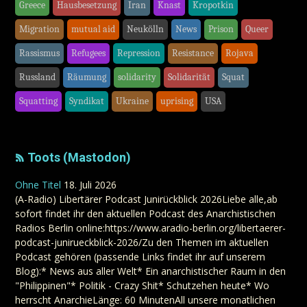
Greece
Hausbesetzung
Iran
Knast
Kropotkin
Migration
mutual aid
Neukölln
News
Prison
Queer
Rassismus
Refugees
Repression
Resistance
Rojava
Russland
Räumung
solidarity
Solidarität
Squat
Squatting
Syndikat
Ukraine
uprising
USA
Toots (Mastodon)
Ohne Titel
18. Juli 2026
(A-Radio) Libertärer Podcast Junirückblick 2026Liebe alle,ab
sofort findet ihr den aktuellen Podcast des Anarchistischen
Radios Berlin online:https://www.aradio-berlin.org/libertaerer-
podcast-junirueckblick-2026/Zu den Themen im aktuellen
Podcast gehören (passende Links findet ihr auf unserem
Blog):* News aus aller Welt* Ein anarchistischer Raum in den
"Philippinen"* Politik - Crazy Shit* Schutzehen heute* Wo
herrscht AnarchieLänge: 60 MinutenAll unsere monatlichen