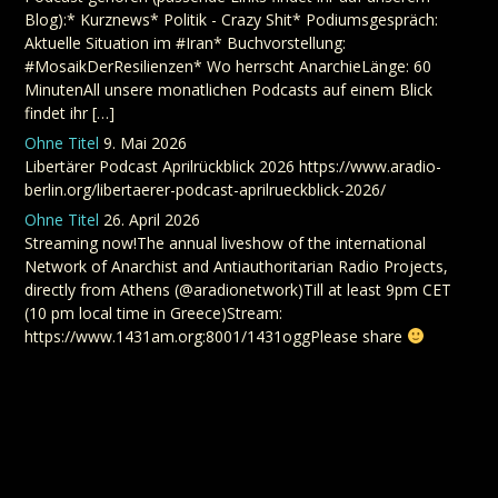
Blog):* Kurznews* Politik - Crazy Shit* Podiumsgespräch:
Aktuelle Situation im #Iran* Buchvorstellung:
#MosaikDerResilienzen* Wo herrscht AnarchieLänge: 60
MinutenAll unsere monatlichen Podcasts auf einem Blick
findet ihr […]
Ohne Titel
9. Mai 2026
Libertärer Podcast Aprilrückblick 2026 https://www.aradio-
berlin.org/libertaerer-podcast-aprilrueckblick-2026/
Ohne Titel
26. April 2026
Streaming now!The annual liveshow of the international
Network of Anarchist and Antiauthoritarian Radio Projects,
directly from Athens (@aradionetwork)Till at least 9pm CET
(10 pm local time in Greece)Stream:
https://www.1431am.org:8001/1431oggPlease share