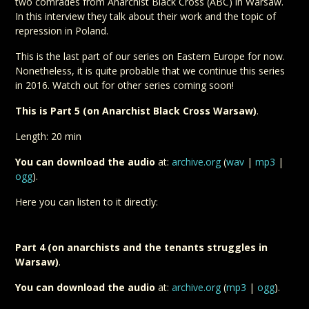
two comrades from Anarchist Black Cross (ABC) in Warsaw.
In this interview they talk about their work and the topic of
repression in Poland.
This is the last part of our series on Eastern Europe for now.
Nonetheless, it is quite probable that we continue this series
in 2016. Watch out for other series coming soon!
This is Part 5 (on Anarchist Black Cross Warsaw)
.
Length: 20 min
You can download the audio
at:
archive.org
(
wav
|
mp3
|
ogg
).
Here you can listen to it directly:
Part 4 (on anarchists and the tenants struggles in
Warsaw)
.
You can download the audio
at:
archive.org
(
mp3
|
ogg
).