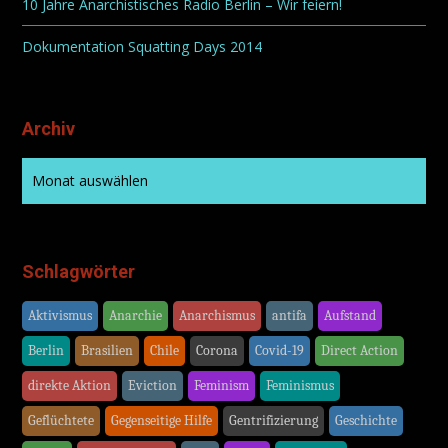
10 Jahre Anarchistisches Radio Berlin – Wir feiern!
Dokumentation Squatting Days 2014
Archiv
Schlagwörter
Aktivismus
Anarchie
Anarchismus
antifa
Aufstand
Berlin
Brasilien
Chile
Corona
Covid-19
Direct Action
direkte Aktion
Eviction
Feminism
Feminismus
Geflüchtete
Gegenseitige Hilfe
Gentrifizierung
Geschichte