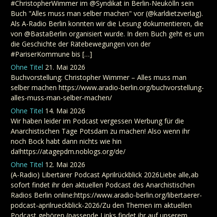
#ChristopherWimmer im @Syndikat in Berlin-Neukölln sein
Buch "Alles muss man selber machen" vor (@karldietzverlag).
Als A-Radio Berlin konnten wir die Lesung dokumentieren, die
von @BastaBerlin organisiert wurde. In dem Buch geht es um
die Geschichte der Rätebewegungen von der
#PariserKommune bis […]
Ohne Titel
21. Mai 2026
Buchvorstellung: Christopher Wimmer – Alles muss man
selber machen https://www.aradio-berlin.org/buchvorstellung-
alles-muss-man-selber-machen/
Ohne Titel
14. Mai 2026
Wir haben leider im Podcast vergessen Werbung für die
Anarchistischen Tage Potsdam zu machen! Also wenn ihr
noch Bock habt dann nichts wie hin
da!https://atagepdm.noblogs.org/de/
Ohne Titel
12. Mai 2026
(A-Radio) Libertärer Podcast Aprilrückblick 2026Liebe alle,ab
sofort findet ihr den aktuellen Podcast des Anarchistischen
Radios Berlin online:https://www.aradio-berlin.org/libertaerer-
podcast-aprilrueckblick-2026/Zu den Themen im aktuellen
Podcast gehören (passende Links findet ihr auf unserem