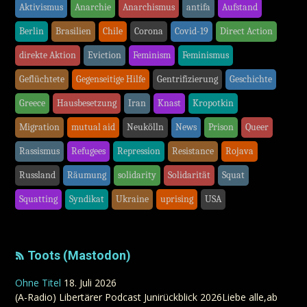
Aktivismus
Anarchie
Anarchismus
antifa
Aufstand
Berlin
Brasilien
Chile
Corona
Covid-19
Direct Action
direkte Aktion
Eviction
Feminism
Feminismus
Geflüchtete
Gegenseitige Hilfe
Gentrifizierung
Geschichte
Greece
Hausbesetzung
Iran
Knast
Kropotkin
Migration
mutual aid
Neukölln
News
Prison
Queer
Rassismus
Refugees
Repression
Resistance
Rojava
Russland
Räumung
solidarity
Solidarität
Squat
Squatting
Syndikat
Ukraine
uprising
USA
Toots (Mastodon)
Ohne Titel
18. Juli 2026
(A-Radio) Libertärer Podcast Junirückblick 2026Liebe alle,ab