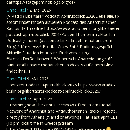
da!https://atagepdm.noblogs.org/de/
Ohne Titel
12. Mai 2026
(A-Radio) Libertärer Podcast Aprilrückblick 2026Liebe alle,ab
sofort findet ihr den aktuellen Podcast des Anarchistischen
Radios Berlin online:https://www.aradio-berlin.org/libertaerer-
podcast-aprilrueckblick-2026/Zu den Themen im aktuellen
Podcast gehören (passende Links findet ihr auf unserem
Blog):* Kurznews* Politik - Crazy Shit* Podiumsgespräch:
Aktuelle Situation im #Iran* Buchvorstellung:
#MosaikDerResilienzen* Wo herrscht AnarchieLänge: 60
MinutenAll unsere monatlichen Podcasts auf einem Blick
findet ihr […]
Ohne Titel
9. Mai 2026
Libertärer Podcast Aprilrückblick 2026 https://www.aradio-
berlin.org/libertaerer-podcast-aprilrueckblick-2026/
Ohne Titel
26. April 2026
Streaming now!The annual liveshow of the international
Network of Anarchist and Antiauthoritarian Radio Projects,
directly from Athens (@aradionetwork)Till at least 9pm CET
(10 pm local time in Greece)Stream:
https://www.1431am.org:8001/1431oggPlease share