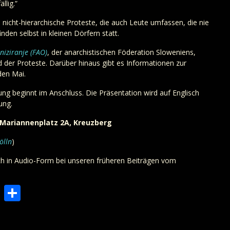
llig.”
d nicht-hierarchische Proteste, die auch Leute umfassen, die nie
den selbst in kleinen Dörfern statt.
niziranje (FAO)
, der anarchistischen Föderation Sloweniens,
d der Proteste. Darüber hinaus gibt es Informationen zur
en Mai.
tung beginnt im Anschluss. Die Präsentation wird auf Englisch
ung.
, Mariannenplatz 2A, Kreuzberg
ölln
)
h in Audio-Form bei unseren früheren Beiträgen vom
Press
cket
Copy
Teilen
Link