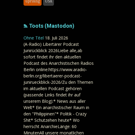
uprising
USA
Toots (Mastodon)
Ohne Titel
18. Juli 2026
(A-Radio) Libertärer Podcast
Junirückblick 2026Liebe alle,ab
sofort findet ihr den aktuellen
Podcast des Anarchistischen Radios
Berlin online:https://www.aradio-
berlin.org/libertaerer-podcast-
junirueckblick-2026/Zu den Themen
im aktuellen Podcast gehören
(passende Links findet ihr auf
unserem Blog):* News aus aller
Welt* Ein anarchistischer Raum in
den "Philippinen"* Politik - Crazy
Shit* Schutzehen heute* Wo
herrscht AnarchieLänge: 60
MinutenAll unsere monatlichen