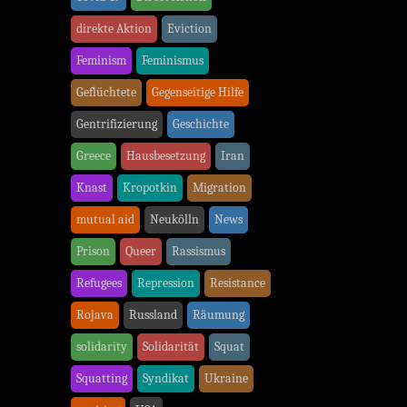
direkte Aktion
Eviction
Feminism
Feminismus
Geflüchtete
Gegenseitige Hilfe
Gentrifizierung
Geschichte
Greece
Hausbesetzung
Iran
Knast
Kropotkin
Migration
mutual aid
Neukölln
News
Prison
Queer
Rassismus
Refugees
Repression
Resistance
Rojava
Russland
Räumung
solidarity
Solidarität
Squat
Squatting
Syndikat
Ukraine