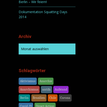
Berlin – Wir feiern!
Dokumentation Squatting Days
2014
Archiv
Schlagwörter
Aktivismus
Anarchie
Anarchismus
antifa
Aufstand
Berlin
Brasilien
Chile
Corona
Covid-19
Direct Action