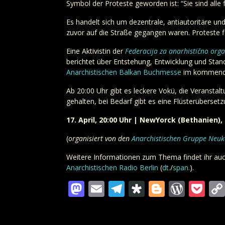
Symbol der Proteste geworden ist: “Sie sind alle fä
Es handelt sich um dezentrale, antiautoritäre un
zuvor auf die Straße gegangen waren. Proteste fin
Eine Aktivistin der
Federacija za anarhistično orga
berichtet über Entstehung, Entwicklung und Stan
Anarchistischen Balkan Buchmesse
im kommend
Ab 20:00 Uhr gibt es leckere Vokü, die Veranstal
gehalten, bei Bedarf gibt es eine Flüsterübersetz
17. April, 20:00 Uhr | NewYorck (Bethanien)
(
organisiert von den
Anarchistischen Gruppe Neuk
Weitere Informationen zum Thema findet ihr auc
Anarchistischen Radio Berlin
(
dt.
/
span.
).
Mastodon
Email
Telegram
Diaspora
Blogger
Word
Po