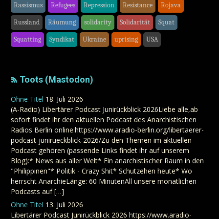
Rassismus
Refugees
Repression
Resistance
Rojava
Russland
Räumung
solidarity
Solidarität
Squat
Squatting
Syndikat
Ukraine
uprising
USA
Toots (Mastodon)
Ohne Titel
18. Juli 2026
(A-Radio) Libertärer Podcast Junirückblick 2026Liebe alle,ab
sofort findet ihr den aktuellen Podcast des Anarchistischen
Radios Berlin online:https://www.aradio-berlin.org/libertaerer-
podcast-junirueckblick-2026/Zu den Themen im aktuellen
Podcast gehören (passende Links findet ihr auf unserem
Blog):* News aus aller Welt* Ein anarchistischer Raum in den
"Philippinen"* Politik - Crazy Shit* Schutzehen heute* Wo
herrscht AnarchieLänge: 60 MinutenAll unsere monatlichen
Podcasts auf […]
Ohne Titel
13. Juli 2026
Libertärer Podcast Junirückblick 2026 https://www.aradio-