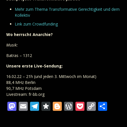
Mehr zum Thema Transformative Gerechtigkeit und dem
Kollektiv
Link zum Crowdfunding
Wo herrscht Anarchie?
Musik:
Batras – 1312
Unsere erste Live-Sendung:
16.02.22 – 21h (und jeden 3. Mittwoch im Monat)
88,4 MHz Berlin
90,7 MHz Potsdam
Livestream: fr-bb.org
Mastodon
Email
Telegram
Diaspora
Blogger
WordPress
Pocket
Copy
Teil
Link