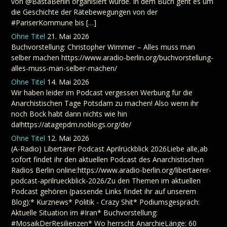
von @BastaBerlin organisiert wurde. In dem Buch geht es um
die Geschichte der Rätebewegungen von der
#PariserKommune bis […]
Ohne Titel
21. Mai 2026
Buchvorstellung: Christopher Wimmer – Alles muss man
selber machen https://www.aradio-berlin.org/buchvorstellung-
alles-muss-man-selber-machen/
Ohne Titel
14. Mai 2026
Wir haben leider im Podcast vergessen Werbung für die
Anarchistischen Tage Potsdam zu machen! Also wenn ihr
noch Bock habt dann nichts wie hin
da!https://atagepdm.noblogs.org/de/
Ohne Titel
12. Mai 2026
(A-Radio) Libertärer Podcast Aprilrückblick 2026Liebe alle,ab
sofort findet ihr den aktuellen Podcast des Anarchistischen
Radios Berlin online:https://www.aradio-berlin.org/libertaerer-
podcast-aprilrueckblick-2026/Zu den Themen im aktuellen
Podcast gehören (passende Links findet ihr auf unserem
Blog):* Kurznews* Politik - Crazy Shit* Podiumsgespräch:
Aktuelle Situation im #Iran* Buchvorstellung:
#MosaikDerResilienzen* Wo herrscht AnarchieLänge: 60