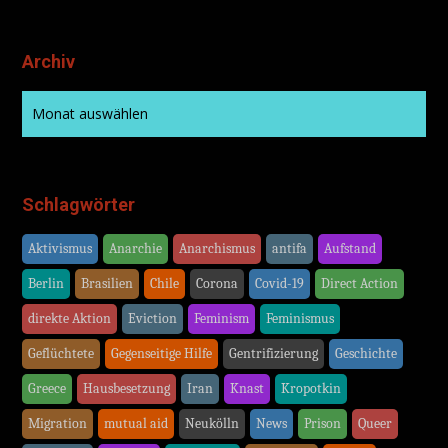
Archiv
Schlagwörter
Aktivismus
Anarchie
Anarchismus
antifa
Aufstand
Berlin
Brasilien
Chile
Corona
Covid-19
Direct Action
direkte Aktion
Eviction
Feminism
Feminismus
Geflüchtete
Gegenseitige Hilfe
Gentrifizierung
Geschichte
Greece
Hausbesetzung
Iran
Knast
Kropotkin
Migration
mutual aid
Neukölln
News
Prison
Queer