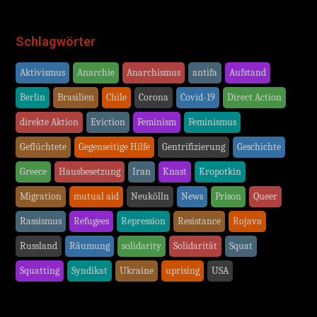
Schlagwörter
Aktivismus
Anarchie
Anarchismus
antifa
Aufstand
Berlin
Brasilien
Chile
Corona
Covid-19
Direct Action
direkte Aktion
Eviction
Feminism
Feminismus
Geflüchtete
Gegenseitige Hilfe
Gentrifizierung
Geschichte
Greece
Hausbesetzung
Iran
Knast
Kropotkin
Migration
mutual aid
Neukölln
News
Prison
Queer
Rassismus
Refugees
Repression
Resistance
Rojava
Russland
Räumung
solidarity
Solidarität
Squat
Squatting
Syndikat
Ukraine
uprising
USA