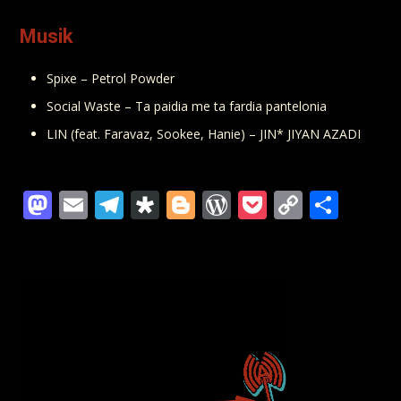
Musik
Spixe – Petrol Powder
Social Waste – Ta paidia me ta fardia pantelonia
LIN (feat. Faravaz, Sookee, Hanie) – JIN
*
JIYAN AZADI
Mastodon
Email
Telegram
Diaspora
Blogger
WordPress
Pocket
Copy
Teil
Link