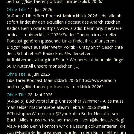
berlin.org/libertaerer-podcast-junirueckblick-2026/
Ohne Titel
14. Juni 2026
(A-Radio) Libertärer Podcast Mairückblick 2026Liebe alle,ab
sofort findet ihr den aktuellen Podcast des Anarchistischen
Radios Berlin online:https://www.aradio-berlin.org/libertaerer-
podcast-mairueckblick-2026/Zu den Themen im aktuellen
Podcast gehören (passende Links findet ihr auf unserem
Blog):* News aus aller Welt* Politik - Crazy Shit* Geschichte
der #Schutzehen* Radio Frei: @widersetzen -
Auftaktveranstaltung in #Erfurt* Wo herrscht AnarchieLänge:
60 MinutenAll unsere monatlichen […]
Ohne Titel
8. Juni 2026
Libertärer Podcast Mairückblick 2026 https://www.aradio-
berlin.org/libertaerer-podcast-mairueckblick-2026/
Ohne Titel
28. Mai 2026
(A-Radio) Buchvorstellung: Christopher Wimmer - Alles muss
man selber machenLiebe alle,im Februar 2026 stellte
#ChristopherWimmer im @Syndikat in Berlin-Neukölln sein
Buch "Alles muss man selber machen" vor (@karldietzverlag).
Als A-Radio Berlin konnten wir die Lesung dokumentieren, die
von @BastaBerlin organisiert wurde. In dem Buch geht es um