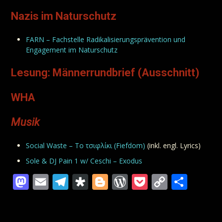
Nazis im Naturschutz
FARN – Fachstelle Radikalisierungsprävention und
Engagement im Naturschutz
Lesung: Männerrundbrief (Ausschnitt)
WHA
Musik
Social Waste – Το τσιφλίκι (Fiefdom)
(inkl. engl. Lyrics)
Sole & DJ Pain 1 w/ Ceschi – Exodus
Mastodon
Email
Telegram
Diaspora
Blogger
WordPress
Pocket
Copy
Teil
Link