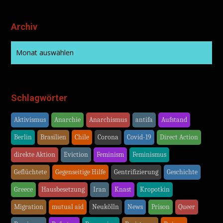
Archiv
Schlagwörter
Aktivismus
Anarchie
Anarchismus
antifa
Aufstand
Berlin
Brasilien
Chile
Corona
Covid-19
Direct Action
direkte Aktion
Eviction
Feminism
Feminismus
Geflüchtete
Gegenseitige Hilfe
Gentrifizierung
Geschichte
Greece
Hausbesetzung
Iran
Knast
Kropotkin
Migration
mutual aid
Neukölln
News
Prison
Queer