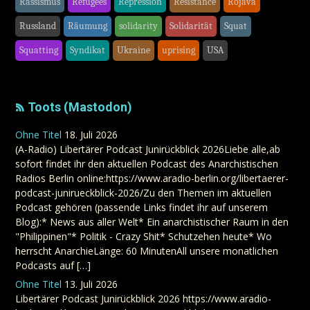
Rassismus
Refugees
Repression
Resistance
Rojava
Russland
Räumung
solidarity
Solidarität
Squat
Squatting
Syndikat
Ukraine
uprising
USA
Toots (Mastodon)
Ohne Titel
18. Juli 2026
(A-Radio) Libertärer Podcast Junirückblick 2026Liebe alle,ab
sofort findet ihr den aktuellen Podcast des Anarchistischen
Radios Berlin online:https://www.aradio-berlin.org/libertaerer-
podcast-junirueckblick-2026/Zu den Themen im aktuellen
Podcast gehören (passende Links findet ihr auf unserem
Blog):* News aus aller Welt* Ein anarchistischer Raum in den
"Philippinen"* Politik - Crazy Shit* Schutzehen heute* Wo
herrscht AnarchieLänge: 60 MinutenAll unsere monatlichen
Podcasts auf […]
Ohne Titel
13. Juli 2026
Libertärer Podcast Junirückblick 2026 https://www.aradio-