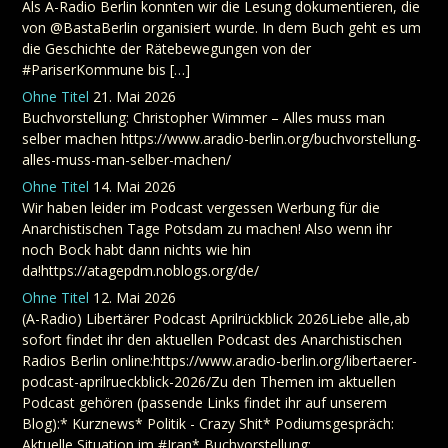
Als A-Radio Berlin konnten wir die Lesung dokumentieren, die
von @BastaBerlin organisiert wurde. In dem Buch geht es um
die Geschichte der Rätebewegungen von der
#PariserKommune bis […]
Ohne Titel
21. Mai 2026
Buchvorstellung: Christopher Wimmer – Alles muss man
selber machen https://www.aradio-berlin.org/buchvorstellung-
alles-muss-man-selber-machen/
Ohne Titel
14. Mai 2026
Wir haben leider im Podcast vergessen Werbung für die
Anarchistischen Tage Potsdam zu machen! Also wenn ihr
noch Bock habt dann nichts wie hin
da!https://atagepdm.noblogs.org/de/
Ohne Titel
12. Mai 2026
(A-Radio) Libertärer Podcast Aprilrückblick 2026Liebe alle,ab
sofort findet ihr den aktuellen Podcast des Anarchistischen
Radios Berlin online:https://www.aradio-berlin.org/libertaerer-
podcast-aprilrueckblick-2026/Zu den Themen im aktuellen
Podcast gehören (passende Links findet ihr auf unserem
Blog):* Kurznews* Politik - Crazy Shit* Podiumsgespräch:
Aktuelle Situation im #Iran* Buchvorstellung: