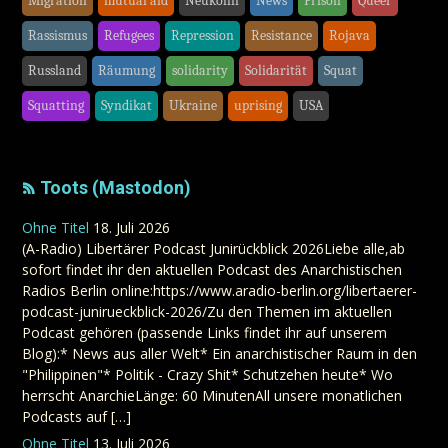
Migration
mutual aid
Neukölln
News
Prison
Queer
Rassismus
Refugees
Repression
Resistance
Rojava
Russland
Räumung
solidarity
Solidarität
Squat
Squatting
Syndikat
Ukraine
uprising
USA
Toots (Mastodon)
Ohne Titel
18. Juli 2026
(A-Radio) Libertärer Podcast Junirückblick 2026Liebe alle,ab
sofort findet ihr den aktuellen Podcast des Anarchistischen
Radios Berlin online:https://www.aradio-berlin.org/libertaerer-
podcast-junirueckblick-2026/Zu den Themen im aktuellen
Podcast gehören (passende Links findet ihr auf unserem
Blog):* News aus aller Welt* Ein anarchistischer Raum in den
"Philippinen"* Politik - Crazy Shit* Schutzehen heute* Wo
herrscht AnarchieLänge: 60 MinutenAll unsere monatlichen
Podcasts auf […]
Ohne Titel
13. Juli 2026