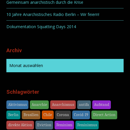
Gemeinsam anarchistisch durch die Krise
10 Jahre Anarchistisches Radio Berlin – Wir feiern!
Dokumentation Squatting Days 2014
Archiv
Schlagwörter
Aktivismus
Anarchie
Anarchismus
antifa
Aufstand
Berlin
Brasilien
Chile
Corona
Covid-19
Direct Action
direkte Aktion
Eviction
Feminism
Feminismus