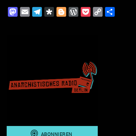
Mastodon
Email
Telegram
Diaspora
Blogger
WordPress
Pocket
Copy
Teil
Link