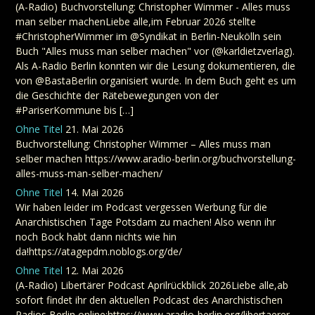
(A-Radio) Buchvorstellung: Christopher Wimmer - Alles muss
man selber machenLiebe alle,im Februar 2026 stellte
#ChristopherWimmer im @Syndikat in Berlin-Neukölln sein
Buch "Alles muss man selber machen" vor (@karldietzverlag).
Als A-Radio Berlin konnten wir die Lesung dokumentieren, die
von @BastaBerlin organisiert wurde. In dem Buch geht es um
die Geschichte der Rätebewegungen von der
#PariserKommune bis […]
Ohne Titel
21. Mai 2026
Buchvorstellung: Christopher Wimmer – Alles muss man
selber machen https://www.aradio-berlin.org/buchvorstellung-
alles-muss-man-selber-machen/
Ohne Titel
14. Mai 2026
Wir haben leider im Podcast vergessen Werbung für die
Anarchistischen Tage Potsdam zu machen! Also wenn ihr
noch Bock habt dann nichts wie hin
da!https://atagepdm.noblogs.org/de/
Ohne Titel
12. Mai 2026
(A-Radio) Libertärer Podcast Aprilrückblick 2026Liebe alle,ab
sofort findet ihr den aktuellen Podcast des Anarchistischen
Radios Berlin online:https://www.aradio-berlin.org/libertaerer-