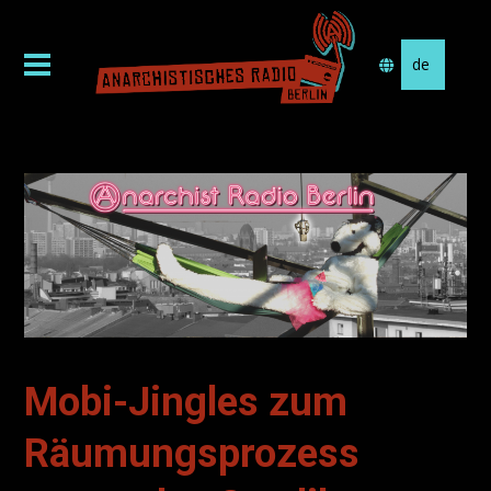
Sprache
auswählen
Mobi-Jingles zum
Räumungsprozess