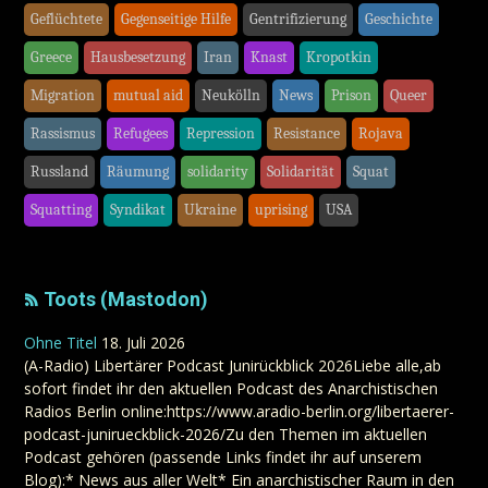
Geflüchtete
Gegenseitige Hilfe
Gentrifizierung
Geschichte
Greece
Hausbesetzung
Iran
Knast
Kropotkin
Migration
mutual aid
Neukölln
News
Prison
Queer
Rassismus
Refugees
Repression
Resistance
Rojava
Russland
Räumung
solidarity
Solidarität
Squat
Squatting
Syndikat
Ukraine
uprising
USA
Toots (Mastodon)
Ohne Titel
18. Juli 2026
(A-Radio) Libertärer Podcast Junirückblick 2026Liebe alle,ab
sofort findet ihr den aktuellen Podcast des Anarchistischen
Radios Berlin online:https://www.aradio-berlin.org/libertaerer-
podcast-junirueckblick-2026/Zu den Themen im aktuellen
Podcast gehören (passende Links findet ihr auf unserem
Blog):* News aus aller Welt* Ein anarchistischer Raum in den