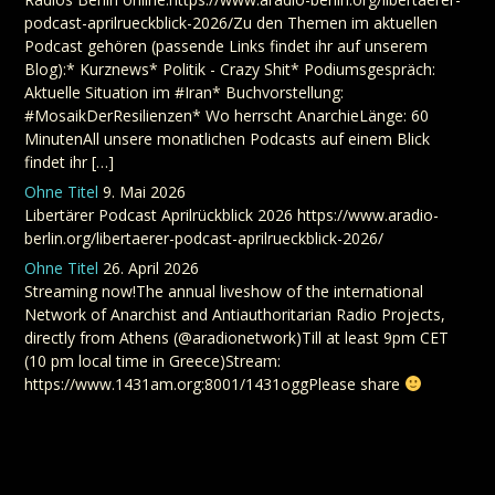
podcast-aprilrueckblick-2026/Zu den Themen im aktuellen
Podcast gehören (passende Links findet ihr auf unserem
Blog):* Kurznews* Politik - Crazy Shit* Podiumsgespräch:
Aktuelle Situation im #Iran* Buchvorstellung:
#MosaikDerResilienzen* Wo herrscht AnarchieLänge: 60
MinutenAll unsere monatlichen Podcasts auf einem Blick
findet ihr […]
Ohne Titel
9. Mai 2026
Libertärer Podcast Aprilrückblick 2026 https://www.aradio-
berlin.org/libertaerer-podcast-aprilrueckblick-2026/
Ohne Titel
26. April 2026
Streaming now!The annual liveshow of the international
Network of Anarchist and Antiauthoritarian Radio Projects,
directly from Athens (@aradionetwork)Till at least 9pm CET
(10 pm local time in Greece)Stream:
https://www.1431am.org:8001/1431oggPlease share