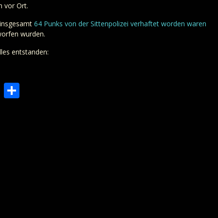
 vor Ort.
1 insgesamt
64 Punks von der Sittenpolizei verhaftet worden waren
orfen wurden.
lles entstanden:
Press
cket
Copy
Teilen
Link