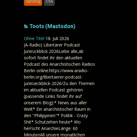
uprising
USA
Toots (Mastodon)
Ohne Titel
18. Juli 2026
(A-Radio) Libertärer Podcast
Junirückblick 2026Liebe alle,ab
sofort findet ihr den aktuellen
Podcast des Anarchistischen Radios
Berlin online:https://www.aradio-
berlin.org/libertaerer-podcast-
junirueckblick-2026/Zu den Themen
im aktuellen Podcast gehören
(passende Links findet ihr auf
unserem Blog):* News aus aller
Welt* Ein anarchistischer Raum in
den "Philippinen"* Politik - Crazy
Shit* Schutzehen heute* Wo
herrscht AnarchieLänge: 60
MinutenAll unsere monatlichen