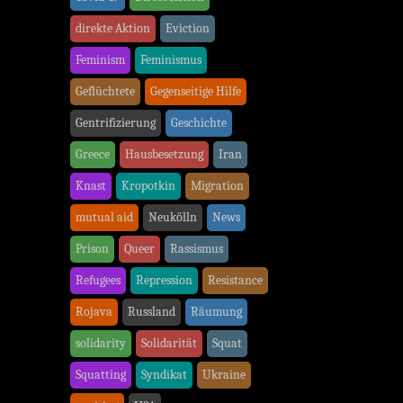
direkte Aktion
Eviction
Feminism
Feminismus
Geflüchtete
Gegenseitige Hilfe
Gentrifizierung
Geschichte
Greece
Hausbesetzung
Iran
Knast
Kropotkin
Migration
mutual aid
Neukölln
News
Prison
Queer
Rassismus
Refugees
Repression
Resistance
Rojava
Russland
Räumung
solidarity
Solidarität
Squat
Squatting
Syndikat
Ukraine