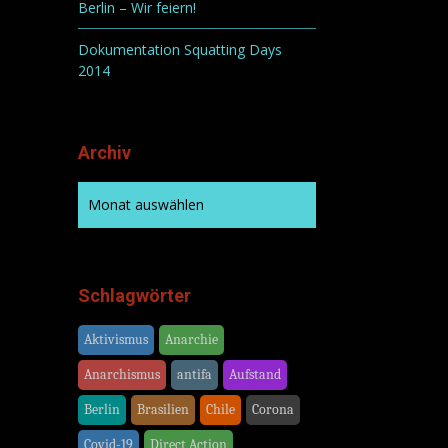
Berlin – Wir feiern!
Dokumentation Squatting Days
2014
Archiv
Schlagwörter
Aktivismus
Anarchie
Anarchismus
antifa
Aufstand
Berlin
Brasilien
Chile
Corona
Covid-19
Direct Action