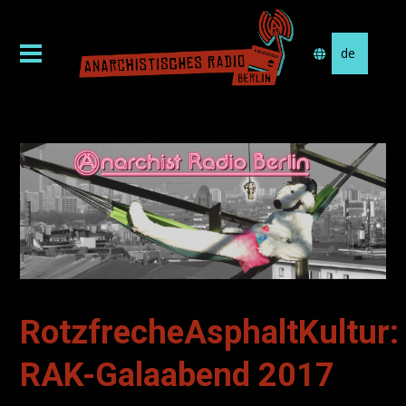
Sprache
auswählen
RotzfrecheAsphaltKultur:
RAK-Galaabend 2017