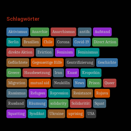
Schlagwörter
Aktivismus
Anarchie
Anarchismus
antifa
Aufstand
Berlin
Brasilien
Chile
Corona
Covid-19
Direct Action
direkte Aktion
Eviction
Feminism
Feminismus
Geflüchtete
Gegenseitige Hilfe
Gentrifizierung
Geschichte
Greece
Hausbesetzung
Iran
Knast
Kropotkin
Migration
mutual aid
Neukölln
News
Prison
Queer
Rassismus
Refugees
Repression
Resistance
Rojava
Russland
Räumung
solidarity
Solidarität
Squat
Squatting
Syndikat
Ukraine
uprising
USA