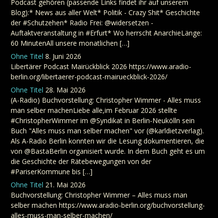
Podcast gehören (passende Links findet ihr auf unserem
Blog):* News aus aller Welt* Politik - Crazy Shit* Geschichte
der #Schutzehen* Radio Frei: @widersetzen -
Auftaktveranstaltung in #Erfurt* Wo herrscht AnarchieLänge:
60 MinutenAll unsere monatlichen […]
Ohne Titel
8. Juni 2026
Libertärer Podcast Mairückblick 2026 https://www.aradio-
berlin.org/libertaerer-podcast-mairueckblick-2026/
Ohne Titel
28. Mai 2026
(A-Radio) Buchvorstellung: Christopher Wimmer - Alles muss
man selber machenLiebe alle,im Februar 2026 stellte
#ChristopherWimmer im @Syndikat in Berlin-Neukölln sein
Buch "Alles muss man selber machen" vor (@karldietzverlag).
Als A-Radio Berlin konnten wir die Lesung dokumentieren, die
von @BastaBerlin organisiert wurde. In dem Buch geht es um
die Geschichte der Rätebewegungen von der
#PariserKommune bis […]
Ohne Titel
21. Mai 2026
Buchvorstellung: Christopher Wimmer – Alles muss man
selber machen https://www.aradio-berlin.org/buchvorstellung-
alles-muss-man-selber-machen/