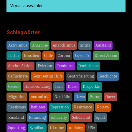
Schlagwörter
Aktivismus
Anarchie
Anarchismus
antifa
Aufstand
Berlin
Brasilien
Chile
Corona
Covid-19
Direct Action
direkte Aktion
Eviction
Feminism
Feminismus
Geflüchtete
Gegenseitige Hilfe
Gentrifizierung
Geschichte
Greece
Hausbesetzung
Iran
Knast
Kropotkin
Migration
mutual aid
Neukölln
News
Prison
Queer
Rassismus
Refugees
Repression
Resistance
Rojava
Russland
Räumung
solidarity
Solidarität
Squat
Squatting
Syndikat
Ukraine
uprising
USA