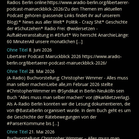
Radios Berlin online:https://www.aradio-berlin.org/libertaerer-
podcast-mairueckblick-2026/Zu den Themen im aktuellen
Podcast gehören (passende Links findet ihr auf unserem
Blog):* News aus aller Welt* Politik - Crazy Shit* Geschichte
der #Schutzehen* Radio Frei: @widersetzen -
Auftaktveranstaltung in #Erfurt* Wo herrscht AnarchieLänge:
60 MinutenAll unsere monatlichen […]
Ohne Titel
8. Juni 2026
Libertärer Podcast Mairückblick 2026 https://www.aradio-
berlin.org/libertaerer-podcast-mairueckblick-2026/
Ohne Titel
28. Mai 2026
(A-Radio) Buchvorstellung: Christopher Wimmer - Alles muss
man selber machenLiebe alle,im Februar 2026 stellte
#ChristopherWimmer im @Syndikat in Berlin-Neukölln sein
Buch "Alles muss man selber machen" vor (@karldietzverlag).
Als A-Radio Berlin konnten wir die Lesung dokumentieren, die
von @BastaBerlin organisiert wurde. In dem Buch geht es um
die Geschichte der Rätebewegungen von der
#PariserKommune bis […]
Ohne Titel
21. Mai 2026
Buchvorstellung: Christopher Wimmer – Alles muss man