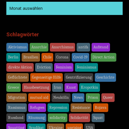
Schlagwörter
Aktivismus
Anarchie
Anarchismus
antifa
Aufstand
Berlin
Brasilien
Chile
Corona
Covid-19
Direct Action
direkte Aktion
Eviction
Feminism
Feminismus
Geflüchtete
Gegenseitige Hilfe
Gentrifizierung
Geschichte
Greece
Hausbesetzung
Iran
Knast
Kropotkin
Migration
mutual aid
Neukölln
News
Prison
Queer
Rassismus
Refugees
Repression
Resistance
Rojava
Russland
Räumung
solidarity
Solidarität
Squat
Squatting
Syndikat
Ukraine
uprising
USA