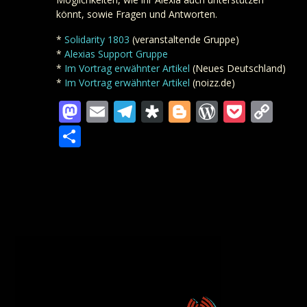
könnt, sowie Fragen und Antworten.
*
Solidarity 1803
(veranstaltende Gruppe)
*
Alexias Support Gruppe
*
Im Vortrag erwähnter Artikel
(Neues Deutschland)
*
Im Vortrag erwähnter Artikel
(noizz.de)
Mastodon
Email
Telegram
Diaspora
Blogger
WordPre
Pocke
Co
Lin
Teilen