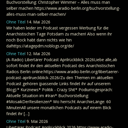
Buchvorstellung: Christopher Wimmer – Alles muss man
selber machen https://www.aradio-berlin.org/buchvorstellung-
alles-muss-man-selber-machen/
Ohne Titel
14. Mai 2026
Wir haben leider im Podcast vergessen Werbung für die
Anarchistischen Tage Potsdam zu machen! Also wenn ihr
noch Bock habt dann nichts wie hin
da!https://atagepdm.noblogs.org/de/
Ohne Titel
12. Mai 2026
(A-Radio) Libertärer Podcast Aprilrückblick 2026Liebe alle,ab
sofort findet ihr den aktuellen Podcast des Anarchistischen
Radios Berlin online:https://www.aradio-berlin.org/libertaerer-
podcast-aprilrueckblick-2026/Zu den Themen im aktuellen
Podcast gehören (passende Links findet ihr auf unserem
Blog):* Kurznews* Politik - Crazy Shit* Podiumsgespräch:
Aktuelle Situation im #Iran* Buchvorstellung:
#MosaikDerResilienzen* Wo herrscht AnarchieLänge: 60
MinutenAll unsere monatlichen Podcasts auf einem Blick
findet ihr […]
Ohne Titel
9. Mai 2026
Libertärer Podcast Aprilrückblick 2026 https://www.aradio-