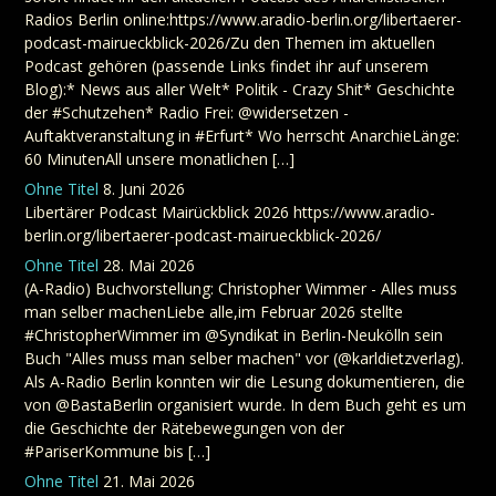
Radios Berlin online:https://www.aradio-berlin.org/libertaerer-
podcast-mairueckblick-2026/Zu den Themen im aktuellen
Podcast gehören (passende Links findet ihr auf unserem
Blog):* News aus aller Welt* Politik - Crazy Shit* Geschichte
der #Schutzehen* Radio Frei: @widersetzen -
Auftaktveranstaltung in #Erfurt* Wo herrscht AnarchieLänge:
60 MinutenAll unsere monatlichen […]
Ohne Titel
8. Juni 2026
Libertärer Podcast Mairückblick 2026 https://www.aradio-
berlin.org/libertaerer-podcast-mairueckblick-2026/
Ohne Titel
28. Mai 2026
(A-Radio) Buchvorstellung: Christopher Wimmer - Alles muss
man selber machenLiebe alle,im Februar 2026 stellte
#ChristopherWimmer im @Syndikat in Berlin-Neukölln sein
Buch "Alles muss man selber machen" vor (@karldietzverlag).
Als A-Radio Berlin konnten wir die Lesung dokumentieren, die
von @BastaBerlin organisiert wurde. In dem Buch geht es um
die Geschichte der Rätebewegungen von der
#PariserKommune bis […]
Ohne Titel
21. Mai 2026