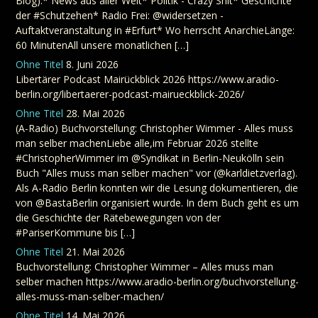
Blog):* News aus aller Welt* Politik - Crazy Shit* Geschichte
der #Schutzehen* Radio Frei: @widersetzen -
Auftaktveranstaltung in #Erfurt* Wo herrscht AnarchieLänge:
60 MinutenAll unsere monatlichen […]
Ohne Titel
8. Juni 2026
Libertärer Podcast Mairückblick 2026 https://www.aradio-
berlin.org/libertaerer-podcast-mairueckblick-2026/
Ohne Titel
28. Mai 2026
(A-Radio) Buchvorstellung: Christopher Wimmer - Alles muss
man selber machenLiebe alle,im Februar 2026 stellte
#ChristopherWimmer im @Syndikat in Berlin-Neukölln sein
Buch "Alles muss man selber machen" vor (@karldietzverlag).
Als A-Radio Berlin konnten wir die Lesung dokumentieren, die
von @BastaBerlin organisiert wurde. In dem Buch geht es um
die Geschichte der Rätebewegungen von der
#PariserKommune bis […]
Ohne Titel
21. Mai 2026
Buchvorstellung: Christopher Wimmer – Alles muss man
selber machen https://www.aradio-berlin.org/buchvorstellung-
alles-muss-man-selber-machen/
Ohne Titel
14. Mai 2026