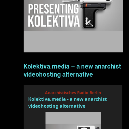
Kolektiva.media – a new anarchist
videohosting alternative