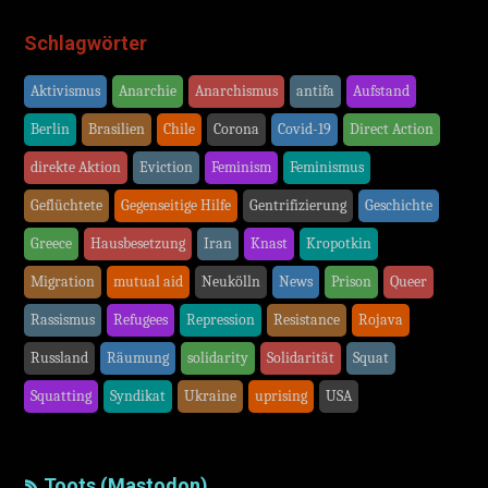
Schlagwörter
Aktivismus
Anarchie
Anarchismus
antifa
Aufstand
Berlin
Brasilien
Chile
Corona
Covid-19
Direct Action
direkte Aktion
Eviction
Feminism
Feminismus
Geflüchtete
Gegenseitige Hilfe
Gentrifizierung
Geschichte
Greece
Hausbesetzung
Iran
Knast
Kropotkin
Migration
mutual aid
Neukölln
News
Prison
Queer
Rassismus
Refugees
Repression
Resistance
Rojava
Russland
Räumung
solidarity
Solidarität
Squat
Squatting
Syndikat
Ukraine
uprising
USA
Toots (Mastodon)