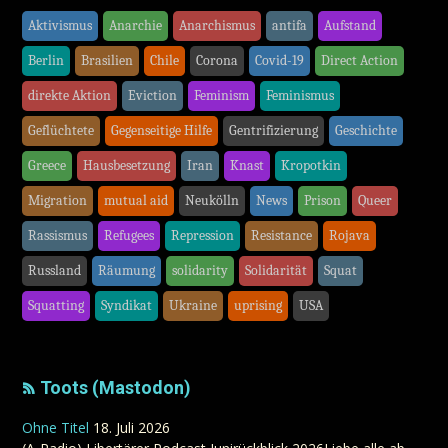
Aktivismus
Anarchie
Anarchismus
antifa
Aufstand
Berlin
Brasilien
Chile
Corona
Covid-19
Direct Action
direkte Aktion
Eviction
Feminism
Feminismus
Geflüchtete
Gegenseitige Hilfe
Gentrifizierung
Geschichte
Greece
Hausbesetzung
Iran
Knast
Kropotkin
Migration
mutual aid
Neukölln
News
Prison
Queer
Rassismus
Refugees
Repression
Resistance
Rojava
Russland
Räumung
solidarity
Solidarität
Squat
Squatting
Syndikat
Ukraine
uprising
USA
Toots (Mastodon)
Ohne Titel
18. Juli 2026