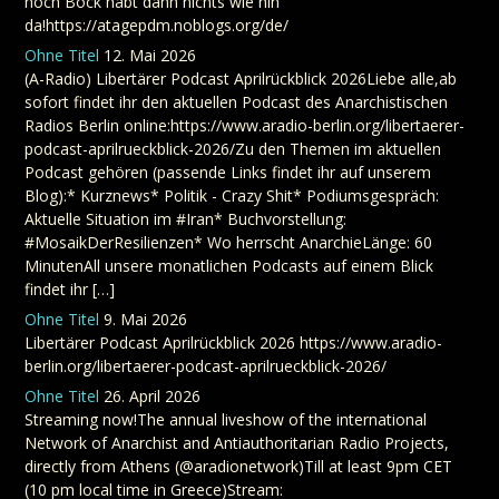
noch Bock habt dann nichts wie hin
da!https://atagepdm.noblogs.org/de/
Ohne Titel
12. Mai 2026
(A-Radio) Libertärer Podcast Aprilrückblick 2026Liebe alle,ab
sofort findet ihr den aktuellen Podcast des Anarchistischen
Radios Berlin online:https://www.aradio-berlin.org/libertaerer-
podcast-aprilrueckblick-2026/Zu den Themen im aktuellen
Podcast gehören (passende Links findet ihr auf unserem
Blog):* Kurznews* Politik - Crazy Shit* Podiumsgespräch:
Aktuelle Situation im #Iran* Buchvorstellung:
#MosaikDerResilienzen* Wo herrscht AnarchieLänge: 60
MinutenAll unsere monatlichen Podcasts auf einem Blick
findet ihr […]
Ohne Titel
9. Mai 2026
Libertärer Podcast Aprilrückblick 2026 https://www.aradio-
berlin.org/libertaerer-podcast-aprilrueckblick-2026/
Ohne Titel
26. April 2026
Streaming now!The annual liveshow of the international
Network of Anarchist and Antiauthoritarian Radio Projects,
directly from Athens (@aradionetwork)Till at least 9pm CET
(10 pm local time in Greece)Stream: