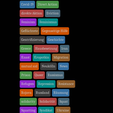
Covid-19
Direct Action
direkte Aktion
Eviction
Feminism
Feminismus
Geflüchtete
Gegenseitige Hilfe
Gentrifizierung
Geschichte
Greece
Hausbesetzung
Iran
Knast
Kropotkin
Migration
mutual aid
Neukölln
News
Prison
Queer
Rassismus
Refugees
Repression
Resistance
Rojava
Russland
Räumung
solidarity
Solidarität
Squat
Squatting
Syndikat
Ukraine