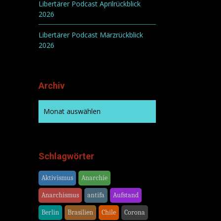
Libertärer Podcast Aprilrückblick
2026
Libertärer Podcast Märzrückblick
2026
Archiv
Schlagwörter
Aktivismus
Anarchie
Anarchismus
antifa
Aufstand
Berlin
Brasilien
Chile
Corona