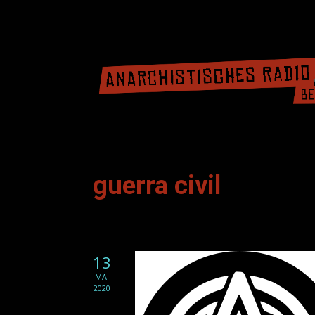
guerra civil
13
MAI
2020