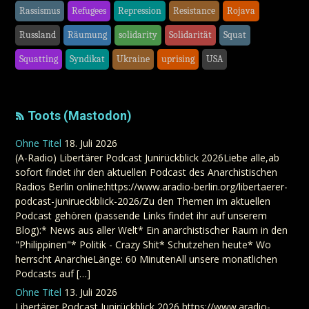
Rassismus
Refugees
Repression
Resistance
Rojava
Russland
Räumung
solidarity
Solidarität
Squat
Squatting
Syndikat
Ukraine
uprising
USA
Toots (Mastodon)
Ohne Titel
18. Juli 2026
(A-Radio) Libertärer Podcast Junirückblick 2026Liebe alle,ab
sofort findet ihr den aktuellen Podcast des Anarchistischen
Radios Berlin online:https://www.aradio-berlin.org/libertaerer-
podcast-junirueckblick-2026/Zu den Themen im aktuellen
Podcast gehören (passende Links findet ihr auf unserem
Blog):* News aus aller Welt* Ein anarchistischer Raum in den
"Philippinen"* Politik - Crazy Shit* Schutzehen heute* Wo
herrscht AnarchieLänge: 60 MinutenAll unsere monatlichen
Podcasts auf […]
Ohne Titel
13. Juli 2026
Libertärer Podcast Junirückblick 2026 https://www.aradio-