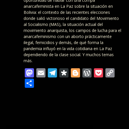
oportunidad de hablar con una compa
anarcafeminista en La Paz sobre la situación en
Bolivia: el contexto de las recientes elecciones
donde salió victorioso el candidato del Movimiento
al Socialismo (MAS), la situación actual del
movimiento anarquista, los campos de lucha para el
anarcafeminismo con un aborto prácticamente
ilegal, femicidios y demás, de qué forma la
pandemia influyó en la vida cotidiana en La Paz
dependiendo de la clase social. Y muchos temas
más.
Mastodon
Email
Telegram
Diaspora
Blogger
WordPre
Pocke
Co
Lin
Teilen