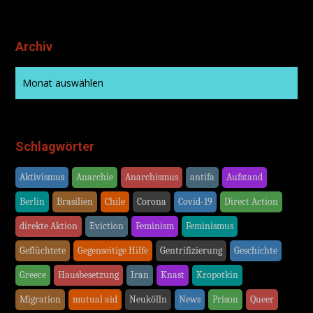
Archiv
Schlagwörter
Aktivismus
Anarchie
Anarchismus
antifa
Aufstand
Berlin
Brasilien
Chile
Corona
Covid-19
Direct Action
direkte Aktion
Eviction
Feminism
Feminismus
Geflüchtete
Gegenseitige Hilfe
Gentrifizierung
Geschichte
Greece
Hausbesetzung
Iran
Knast
Kropotkin
Migration
mutual aid
Neukölln
News
Prison
Queer