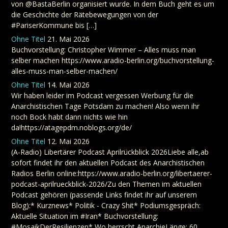
von @BastaBerlin organisiert wurde. In dem Buch geht es um
die Geschichte der Rätebewegungen von der
#PariserKommune bis […]
Ohne Titel
21. Mai 2026
Buchvorstellung: Christopher Wimmer – Alles muss man
selber machen https://www.aradio-berlin.org/buchvorstellung-
alles-muss-man-selber-machen/
Ohne Titel
14. Mai 2026
Wir haben leider im Podcast vergessen Werbung für die
Anarchistischen Tage Potsdam zu machen! Also wenn ihr
noch Bock habt dann nichts wie hin
da!https://atagepdm.noblogs.org/de/
Ohne Titel
12. Mai 2026
(A-Radio) Libertärer Podcast Aprilrückblick 2026Liebe alle,ab
sofort findet ihr den aktuellen Podcast des Anarchistischen
Radios Berlin online:https://www.aradio-berlin.org/libertaerer-
podcast-aprilrueckblick-2026/Zu den Themen im aktuellen
Podcast gehören (passende Links findet ihr auf unserem
Blog):* Kurznews* Politik - Crazy Shit* Podiumsgespräch:
Aktuelle Situation im #Iran* Buchvorstellung:
#MosaikDerResilienzen* Wo herrscht AnarchieLänge: 60