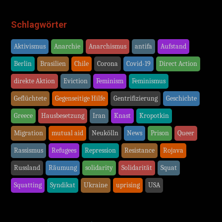
Schlagwörter
Aktivismus
Anarchie
Anarchismus
antifa
Aufstand
Berlin
Brasilien
Chile
Corona
Covid-19
Direct Action
direkte Aktion
Eviction
Feminism
Feminismus
Geflüchtete
Gegenseitige Hilfe
Gentrifizierung
Geschichte
Greece
Hausbesetzung
Iran
Knast
Kropotkin
Migration
mutual aid
Neukölln
News
Prison
Queer
Rassismus
Refugees
Repression
Resistance
Rojava
Russland
Räumung
solidarity
Solidarität
Squat
Squatting
Syndikat
Ukraine
uprising
USA