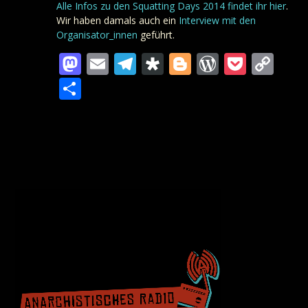
Alle Infos zu den Squatting Days 2014 findet ihr hier
.
Wir haben damals auch ein
Interview mit den
Organisator_innen
geführt.
Mastodon
Email
Telegram
Diaspora
Blogger
WordPre
Pocke
Co
Lin
Teilen