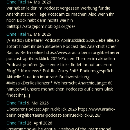
Ohne Titel
14. Mai 2026
Wir haben leider im Podcast vergessen Werbung für die
Anarchistischen Tage Potsdam zu machen! Also wenn ihr
noch Bock habt dann nichts wie hin
da!https://atagepdm.noblogs.org/de/
Ohne Titel
12. Mai 2026
(A-Radio) Libertärer Podcast Aprilrückblick 2026Liebe alle,ab
sofort findet ihr den aktuellen Podcast des Anarchistischen
Radios Berlin online:https://www.aradio-berlin.org/libertaerer-
podcast-aprilrueckblick-2026/Zu den Themen im aktuellen
Podcast gehören (passende Links findet ihr auf unserem
Blog):* Kurznews* Politik - Crazy Shit* Podiumsgespräch:
Aktuelle Situation im #Iran* Buchvorstellung:
#MosaikDerResilienzen* Wo herrscht AnarchieLänge: 60
MinutenAll unsere monatlichen Podcasts auf einem Blick
findet ihr […]
Ohne Titel
9. Mai 2026
Libertärer Podcast Aprilrückblick 2026 https://www.aradio-
berlin.org/libertaerer-podcast-aprilrueckblick-2026/
Ohne Titel
26. April 2026
Streaming now!The annual liveshow of the international