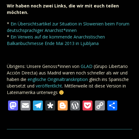
Wir haben noch zwei Links, die wir mit euch teilen
möchten.
*
Ein Übersichtsartikel zur Situation in Slowenien beim Forum
deutschsprachiger Anarchist*innen
*
Ein Verweis auf die kommende Anarchistischen
Balkanbuchmesse Ende Mai 2013 in Ljubljana
Übrigens: Unsere Genoss*innen von
GLAD
(Grupo Libertario
Acción Directa) aus Madrid waren noch schneller als wir und
haben die
englische Originaltranskription
gleich ins Spanische
übersetzt und
veröffentlicht
. Mittlerweile ist diese Version in
Lateinamerika unterwegs
Mastodon
Email
Telegram
Diaspora
Blogger
WordPress
Pocket
Copy
Teil
Link