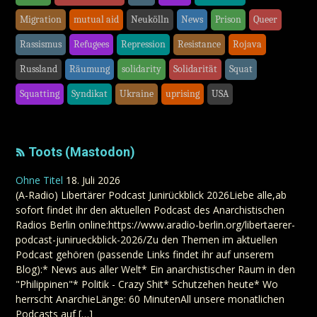
Migration
mutual aid
Neukölln
News
Prison
Queer
Rassismus
Refugees
Repression
Resistance
Rojava
Russland
Räumung
solidarity
Solidarität
Squat
Squatting
Syndikat
Ukraine
uprising
USA
Toots (Mastodon)
Ohne Titel
18. Juli 2026
(A-Radio) Libertärer Podcast Junirückblick 2026Liebe alle,ab
sofort findet ihr den aktuellen Podcast des Anarchistischen
Radios Berlin online:https://www.aradio-berlin.org/libertaerer-
podcast-junirueckblick-2026/Zu den Themen im aktuellen
Podcast gehören (passende Links findet ihr auf unserem
Blog):* News aus aller Welt* Ein anarchistischer Raum in den
"Philippinen"* Politik - Crazy Shit* Schutzehen heute* Wo
herrscht AnarchieLänge: 60 MinutenAll unsere monatlichen
Podcasts auf […]