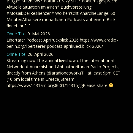
Blog):* Kurznews* Politik - Crazy Shit* Podiumsgespräch:
Aktuelle Situation im #Iran* Buchvorstellung:
#MosaikDerResilienzen* Wo herrscht AnarchieLänge: 60
MinutenAll unsere monatlichen Podcasts auf einem Blick
findet ihr […]
Ohne Titel
9. Mai 2026
Libertärer Podcast Aprilrückblick 2026 https://www.aradio-
berlin.org/libertaerer-podcast-aprilrueckblick-2026/
Ohne Titel
26. April 2026
Streaming now!The annual liveshow of the international
Network of Anarchist and Antiauthoritarian Radio Projects,
directly from Athens (@aradionetwork)Till at least 9pm CET
(10 pm local time in Greece)Stream:
https://www.1431am.org:8001/1431oggPlease share