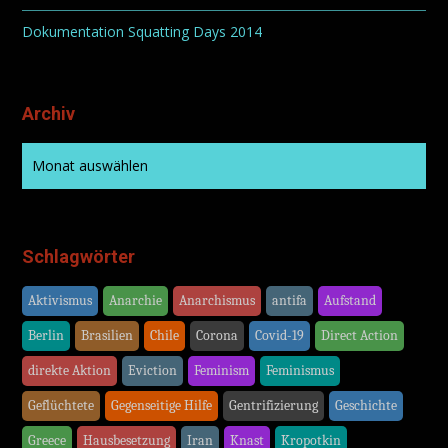
Dokumentation Squatting Days 2014
Archiv
Schlagwörter
Aktivismus
Anarchie
Anarchismus
antifa
Aufstand
Berlin
Brasilien
Chile
Corona
Covid-19
Direct Action
direkte Aktion
Eviction
Feminism
Feminismus
Geflüchtete
Gegenseitige Hilfe
Gentrifizierung
Geschichte
Greece
Hausbesetzung
Iran
Knast
Kropotkin