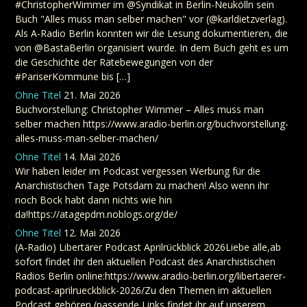
#ChristopherWimmer im @Syndikat in Berlin-Neukölln sein
Buch "Alles muss man selber machen" vor (@karldietzverlag).
Als A-Radio Berlin konnten wir die Lesung dokumentieren, die
von @BastaBerlin organisiert wurde. In dem Buch geht es um
die Geschichte der Rätebewegungen von der
#PariserKommune bis […]
Ohne Titel
21. Mai 2026
Buchvorstellung: Christopher Wimmer – Alles muss man
selber machen https://www.aradio-berlin.org/buchvorstellung-
alles-muss-man-selber-machen/
Ohne Titel
14. Mai 2026
Wir haben leider im Podcast vergessen Werbung für die
Anarchistischen Tage Potsdam zu machen! Also wenn ihr
noch Bock habt dann nichts wie hin
da!https://atagepdm.noblogs.org/de/
Ohne Titel
12. Mai 2026
(A-Radio) Libertärer Podcast Aprilrückblick 2026Liebe alle,ab
sofort findet ihr den aktuellen Podcast des Anarchistischen
Radios Berlin online:https://www.aradio-berlin.org/libertaerer-
podcast-aprilrueckblick-2026/Zu den Themen im aktuellen
Podcast gehören (passende Links findet ihr auf unserem