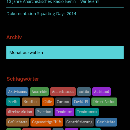
10 Jahre Anarchistisches Radio Berlin – Wir feiern!
Dokumentation Squatting Days 2014
Archiv
Schlagwörter
Aktivismus
Anarchie
Anarchismus
antifa
Aufstand
Berlin
Brasilien
Chile
Corona
Covid-19
Direct Action
direkte Aktion
Eviction
Feminism
Feminismus
Geflüchtete
Gegenseitige Hilfe
Gentrifizierung
Geschichte