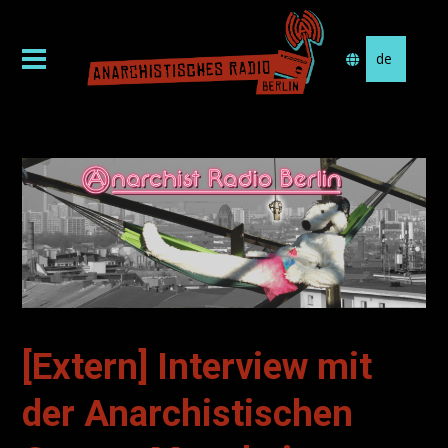
Sprache
auswählen
[Extern] Interview mit
der Anarchistischen