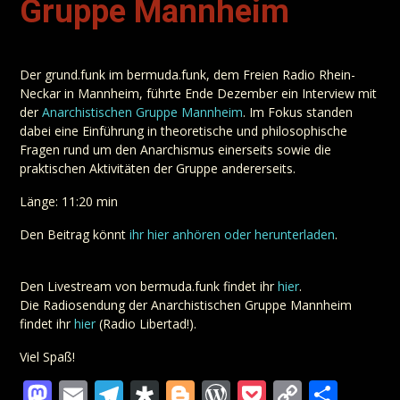
Gruppe Mannheim
Der grund.funk im bermuda.funk, dem Freien Radio Rhein-
Neckar in Mannheim, führte Ende Dezember ein Interview mit
der
Anarchistischen Gruppe Mannheim
. Im Fokus standen
dabei eine Einführung in theoretische und philosophische
Fragen rund um den Anarchismus einerseits sowie die
praktischen Aktivitäten der Gruppe andererseits.
Länge: 11:20 min
Den Beitrag könnt
ihr hier anhören oder herunterladen
.
Den Livestream von bermuda.funk findet ihr
hier
.
Die Radiosendung der Anarchistischen Gruppe Mannheim
findet ihr
hier
(Radio Libertad!).
Viel Spaß!
Mastodon
Email
Telegram
Diaspora
Blogger
WordPress
Pocket
Copy
Teil