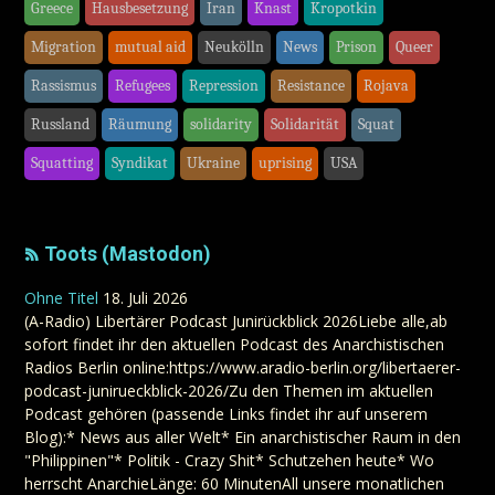
Greece
Hausbesetzung
Iran
Knast
Kropotkin
Migration
mutual aid
Neukölln
News
Prison
Queer
Rassismus
Refugees
Repression
Resistance
Rojava
Russland
Räumung
solidarity
Solidarität
Squat
Squatting
Syndikat
Ukraine
uprising
USA
Toots (Mastodon)
Ohne Titel
18. Juli 2026
(A-Radio) Libertärer Podcast Junirückblick 2026Liebe alle,ab
sofort findet ihr den aktuellen Podcast des Anarchistischen
Radios Berlin online:https://www.aradio-berlin.org/libertaerer-
podcast-junirueckblick-2026/Zu den Themen im aktuellen
Podcast gehören (passende Links findet ihr auf unserem
Blog):* News aus aller Welt* Ein anarchistischer Raum in den
"Philippinen"* Politik - Crazy Shit* Schutzehen heute* Wo
herrscht AnarchieLänge: 60 MinutenAll unsere monatlichen