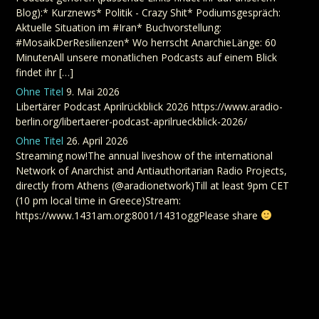
Blog):* Kurznews* Politik - Crazy Shit* Podiumsgespräch:
Aktuelle Situation im #Iran* Buchvorstellung:
#MosaikDerResilienzen* Wo herrscht AnarchieLänge: 60
MinutenAll unsere monatlichen Podcasts auf einem Blick
findet ihr […]
Ohne Titel
9. Mai 2026
Libertärer Podcast Aprilrückblick 2026 https://www.aradio-
berlin.org/libertaerer-podcast-aprilrueckblick-2026/
Ohne Titel
26. April 2026
Streaming now!The annual liveshow of the international
Network of Anarchist and Antiauthoritarian Radio Projects,
directly from Athens (@aradionetwork)Till at least 9pm CET
(10 pm local time in Greece)Stream:
https://www.1431am.org:8001/1431oggPlease share