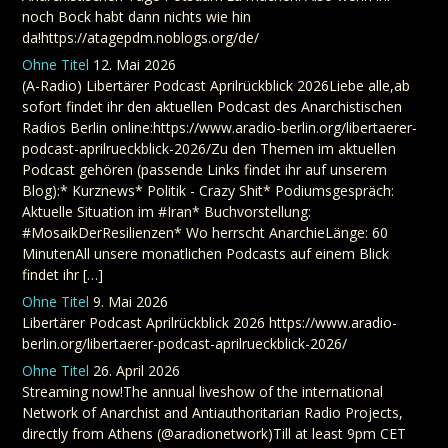
noch Bock habt dann nichts wie hin
da!https://atagepdm.noblogs.org/de/
Ohne Titel
12. Mai 2026
(A-Radio) Libertärer Podcast Aprilrückblick 2026Liebe alle,ab
sofort findet ihr den aktuellen Podcast des Anarchistischen
Radios Berlin online:https://www.aradio-berlin.org/libertaerer-
podcast-aprilrueckblick-2026/Zu den Themen im aktuellen
Podcast gehören (passende Links findet ihr auf unserem
Blog):* Kurznews* Politik - Crazy Shit* Podiumsgespräch:
Aktuelle Situation im #Iran* Buchvorstellung:
#MosaikDerResilienzen* Wo herrscht AnarchieLänge: 60
MinutenAll unsere monatlichen Podcasts auf einem Blick
findet ihr […]
Ohne Titel
9. Mai 2026
Libertärer Podcast Aprilrückblick 2026 https://www.aradio-
berlin.org/libertaerer-podcast-aprilrueckblick-2026/
Ohne Titel
26. April 2026
Streaming now!The annual liveshow of the international
Network of Anarchist and Antiauthoritarian Radio Projects,
directly from Athens (@aradionetwork)Till at least 9pm CET