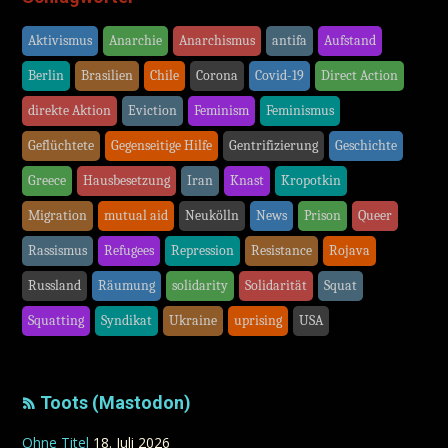
Aktivismus
Anarchie
Anarchismus
antifa
Aufstand
Berlin
Brasilien
Chile
Corona
Covid-19
Direct Action
direkte Aktion
Eviction
Feminism
Feminismus
Geflüchtete
Gegenseitige Hilfe
Gentrifizierung
Geschichte
Greece
Hausbesetzung
Iran
Knast
Kropotkin
Migration
mutual aid
Neukölln
News
Prison
Queer
Rassismus
Refugees
Repression
Resistance
Rojava
Russland
Räumung
solidarity
Solidarität
Squat
Squatting
Syndikat
Ukraine
uprising
USA
Toots (Mastodon)
Ohne Titel
18. Juli 2026