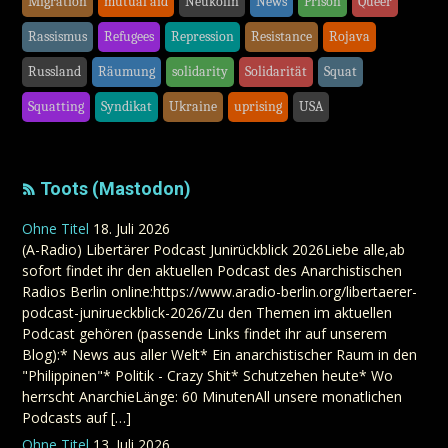
Migration
mutual aid
Neukölln
News
Prison
Queer
Rassismus
Refugees
Repression
Resistance
Rojava
Russland
Räumung
solidarity
Solidarität
Squat
Squatting
Syndikat
Ukraine
uprising
USA
Toots (Mastodon)
Ohne Titel
18. Juli 2026
(A-Radio) Libertärer Podcast Junirückblick 2026Liebe alle,ab
sofort findet ihr den aktuellen Podcast des Anarchistischen
Radios Berlin online:https://www.aradio-berlin.org/libertaerer-
podcast-junirueckblick-2026/Zu den Themen im aktuellen
Podcast gehören (passende Links findet ihr auf unserem
Blog):* News aus aller Welt* Ein anarchistischer Raum in den
"Philippinen"* Politik - Crazy Shit* Schutzehen heute* Wo
herrscht AnarchieLänge: 60 MinutenAll unsere monatlichen
Podcasts auf […]
Ohne Titel
13. Juli 2026