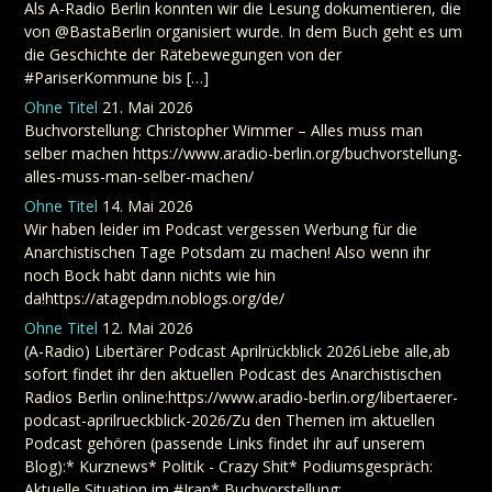
Als A-Radio Berlin konnten wir die Lesung dokumentieren, die
von @BastaBerlin organisiert wurde. In dem Buch geht es um
die Geschichte der Rätebewegungen von der
#PariserKommune bis […]
Ohne Titel
21. Mai 2026
Buchvorstellung: Christopher Wimmer – Alles muss man
selber machen https://www.aradio-berlin.org/buchvorstellung-
alles-muss-man-selber-machen/
Ohne Titel
14. Mai 2026
Wir haben leider im Podcast vergessen Werbung für die
Anarchistischen Tage Potsdam zu machen! Also wenn ihr
noch Bock habt dann nichts wie hin
da!https://atagepdm.noblogs.org/de/
Ohne Titel
12. Mai 2026
(A-Radio) Libertärer Podcast Aprilrückblick 2026Liebe alle,ab
sofort findet ihr den aktuellen Podcast des Anarchistischen
Radios Berlin online:https://www.aradio-berlin.org/libertaerer-
podcast-aprilrueckblick-2026/Zu den Themen im aktuellen
Podcast gehören (passende Links findet ihr auf unserem
Blog):* Kurznews* Politik - Crazy Shit* Podiumsgespräch:
Aktuelle Situation im #Iran* Buchvorstellung: