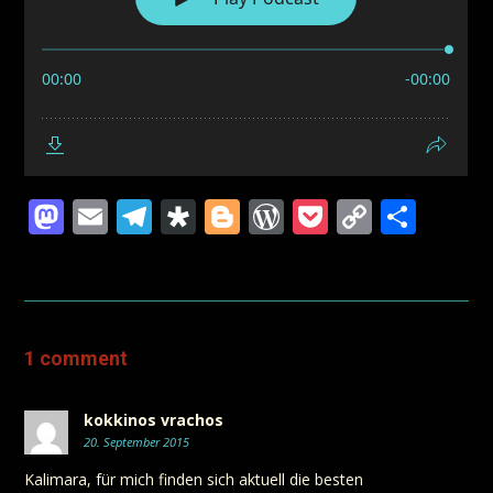
Mastodon
Email
Telegram
Diaspora
Blogger
WordPress
Pocket
Copy
Teil
Link
1 comment
kokkinos vrachos
20. September 2015
Kalimara, für mich finden sich aktuell die besten