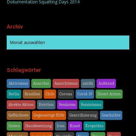
Dokumentation Squatting Days 2014
Archiv
Schlagwörter
Aktivismus
Anarchie
Anarchismus
antifa
Aufstand
Berlin
Brasilien
Chile
Corona
Covid-19
Direct Action
direkte Aktion
Eviction
Feminism
Feminismus
Geflüchtete
Gegenseitige Hilfe
Gentrifizierung
Geschichte
Greece
Hausbesetzung
Iran
Knast
Kropotkin