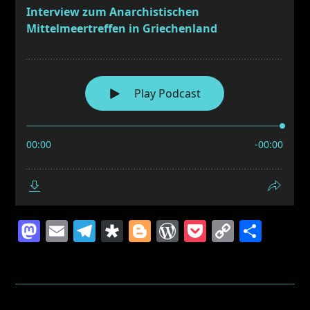
Mastodon
Email
Telegram
Diaspora
Blogger
WordPress
Pocket
Copy
Teil
Link