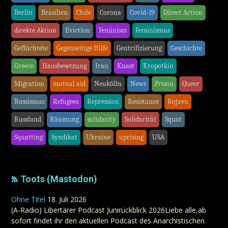
Berlin
Brasilien
Chile
Corona
Covid-19
Direct Action
direkte Aktion
Eviction
Feminism
Feminismus
Geflüchtete
Gegenseitige Hilfe
Gentrifizierung
Geschichte
Greece
Hausbesetzung
Iran
Knast
Kropotkin
Migration
mutual aid
Neukölln
News
Prison
Queer
Rassismus
Refugees
Repression
Resistance
Rojava
Russland
Räumung
solidarity
Solidarität
Squat
Squatting
Syndikat
Ukraine
uprising
USA
Toots (Mastodon)
Ohne Titel
18. Juli 2026
(A-Radio) Libertärer Podcast Junirückblick 2026Liebe alle,ab
sofort findet ihr den aktuellen Podcast des Anarchistischen