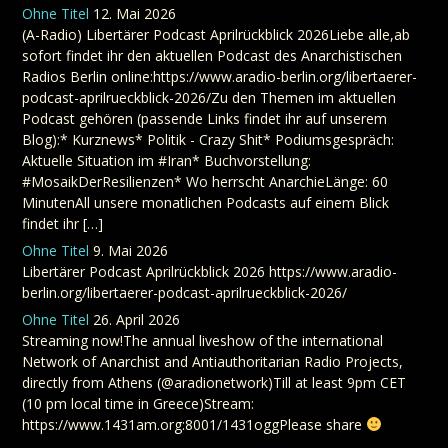
Ohne Titel
12. Mai 2026
(A-Radio) Libertärer Podcast Aprilrückblick 2026Liebe alle,ab
sofort findet ihr den aktuellen Podcast des Anarchistischen
Radios Berlin online:https://www.aradio-berlin.org/libertaerer-
podcast-aprilrueckblick-2026/Zu den Themen im aktuellen
Podcast gehören (passende Links findet ihr auf unserem
Blog):* Kurznews* Politik - Crazy Shit* Podiumsgespräch:
Aktuelle Situation im #Iran* Buchvorstellung:
#MosaikDerResilienzen* Wo herrscht AnarchieLänge: 60
MinutenAll unsere monatlichen Podcasts auf einem Blick
findet ihr […]
Ohne Titel
9. Mai 2026
Libertärer Podcast Aprilrückblick 2026 https://www.aradio-
berlin.org/libertaerer-podcast-aprilrueckblick-2026/
Ohne Titel
26. April 2026
Streaming now!The annual liveshow of the international
Network of Anarchist and Antiauthoritarian Radio Projects,
directly from Athens (@aradionetwork)Till at least 9pm CET
(10 pm local time in Greece)Stream:
https://www.1431am.org:8001/1431oggPlease share