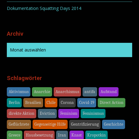
Dokumentation Squatting Days 2014
Archiv
Schlagwörter
Aktivismus
Anarchie
Anarchismus
antifa
Aufstand
Berlin
Brasilien
Chile
Corona
Covid-19
Direct Action
direkte Aktion
Eviction
Feminism
Feminismus
Geflüchtete
Gegenseitige Hilfe
Gentrifizierung
Geschichte
Greece
Hausbesetzung
Iran
Knast
Kropotkin