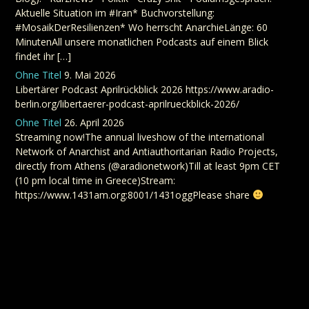
Aktuelle Situation im #Iran* Buchvorstellung:
#MosaikDerResilienzen* Wo herrscht AnarchieLänge: 60
MinutenAll unsere monatlichen Podcasts auf einem Blick
findet ihr […]
Ohne Titel
9. Mai 2026
Libertärer Podcast Aprilrückblick 2026 https://www.aradio-
berlin.org/libertaerer-podcast-aprilrueckblick-2026/
Ohne Titel
26. April 2026
Streaming now!The annual liveshow of the international
Network of Anarchist and Antiauthoritarian Radio Projects,
directly from Athens (@aradionetwork)Till at least 9pm CET
(10 pm local time in Greece)Stream:
https://www.1431am.org:8001/1431oggPlease share