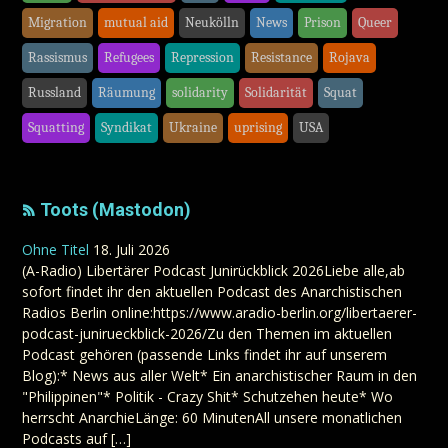
Migration
mutual aid
Neukölln
News
Prison
Queer
Rassismus
Refugees
Repression
Resistance
Rojava
Russland
Räumung
solidarity
Solidarität
Squat
Squatting
Syndikat
Ukraine
uprising
USA
Toots (Mastodon)
Ohne Titel
18. Juli 2026
(A-Radio) Libertärer Podcast Junirückblick 2026Liebe alle,ab
sofort findet ihr den aktuellen Podcast des Anarchistischen
Radios Berlin online:https://www.aradio-berlin.org/libertaerer-
podcast-junirueckblick-2026/Zu den Themen im aktuellen
Podcast gehören (passende Links findet ihr auf unserem
Blog):* News aus aller Welt* Ein anarchistischer Raum in den
"Philippinen"* Politik - Crazy Shit* Schutzehen heute* Wo
herrscht AnarchieLänge: 60 MinutenAll unsere monatlichen
Podcasts auf […]