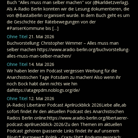
Buch "Alles muss man selber machen" vor (@karldietzverlag).
Als A-Radio Berlin konnten wir die Lesung dokumentieren, die
von @BastaBerlin organisiert wurde. In dem Buch geht es um
die Geschichte der Rätebewegungen von der
#PariserKommune bis […]
Ohne Titel
21. Mai 2026
Buchvorstellung: Christopher Wimmer – Alles muss man
selber machen https://www.aradio-berlin.org/buchvorstellung-
alles-muss-man-selber-machen/
Ohne Titel
14. Mai 2026
Wir haben leider im Podcast vergessen Werbung für die
Anarchistischen Tage Potsdam zu machen! Also wenn ihr
noch Bock habt dann nichts wie hin
da!https://atagepdm.noblogs.org/de/
Ohne Titel
12. Mai 2026
(A-Radio) Libertärer Podcast Aprilrückblick 2026Liebe alle,ab
sofort findet ihr den aktuellen Podcast des Anarchistischen
Radios Berlin online:https://www.aradio-berlin.org/libertaerer-
podcast-aprilrueckblick-2026/Zu den Themen im aktuellen
Podcast gehören (passende Links findet ihr auf unserem
Blog):* Kurznews* Politik - Crazy Shit* Podiumsgespräch: