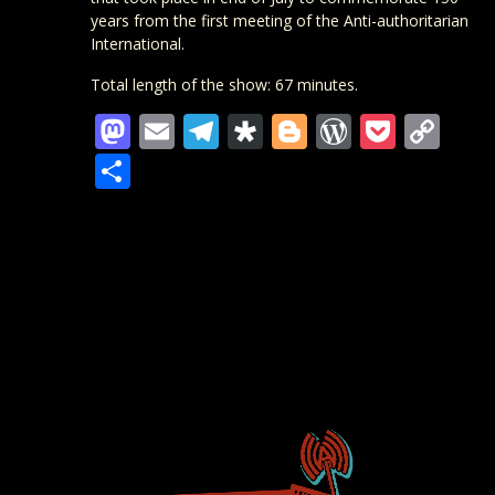
years from the first meeting of the Anti-authoritarian
International.
Total length of the show: 67 minutes.
Mastodon
Email
Telegram
Diaspora
Blogger
WordPre
Pocke
Co
Lin
Teilen