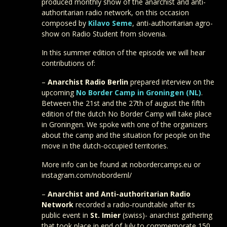
produced monthly show of the anarchist and anti-
authoritarian radio network, on this occasion
composed by
Kilavo Seme
, anti-authoritarian agro-
show on Radio Student from slovenia.
In this summer edition of the episode we will hear
contributions of:
–
Anarchist Radio Berlin
prepared interview on the
upcoming
No Border Camp in Groningen (NL)
.
Between the 21st and the 27th of august the fifth
edition of the dutch No Border Camp will take place
in Groningen. We spoke with one of the organizers
about the camp and the situation for people on the
move in the dutch-occupied territories.
More info can be found at nobordercamps.eu or
instagram.com/nobordernl/
–
Anarchist and Anti-authoritarian Radio
Network
recorded a radio-roundtable after its
public event in
St. Imier
(swiss)- anarchist gathering
that took place in end of July to commemorate 150