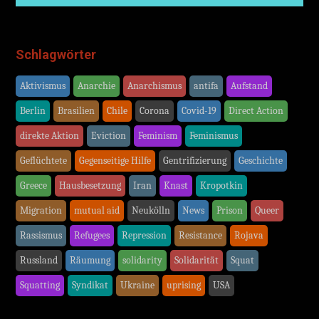
Schlagwörter
Aktivismus
Anarchie
Anarchismus
antifa
Aufstand
Berlin
Brasilien
Chile
Corona
Covid-19
Direct Action
direkte Aktion
Eviction
Feminism
Feminismus
Geflüchtete
Gegenseitige Hilfe
Gentrifizierung
Geschichte
Greece
Hausbesetzung
Iran
Knast
Kropotkin
Migration
mutual aid
Neukölln
News
Prison
Queer
Rassismus
Refugees
Repression
Resistance
Rojava
Russland
Räumung
solidarity
Solidarität
Squat
Squatting
Syndikat
Ukraine
uprising
USA