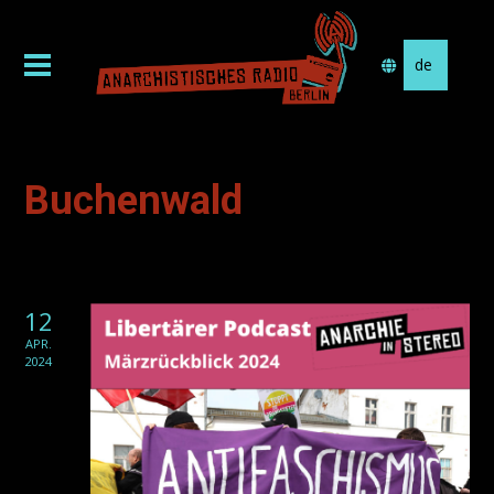
Sprache
auswählen
Buchenwald
12
APR.
2024