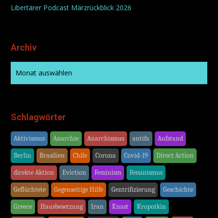
Libertärer Podcast Märzrückblick 2026
Archiv
Schlagwörter
Aktivismus
Anarchie
Anarchismus
antifa
Aufstand
Berlin
Brasilien
Chile
Corona
Covid-19
Direct Action
direkte Aktion
Eviction
Feminism
Feminismus
Geflüchtete
Gegenseitige Hilfe
Gentrifizierung
Geschichte
Greece
Hausbesetzung
Iran
Knast
Kropotkin