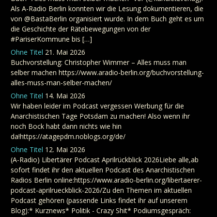
Als A-Radio Berlin konnten wir die Lesung dokumentieren, die
von @BastaBerlin organisiert wurde. In dem Buch geht es um
die Geschichte der Rätebewegungen von der
#PariserKommune bis […]
Ohne Titel
21. Mai 2026
Buchvorstellung: Christopher Wimmer – Alles muss man
selber machen https://www.aradio-berlin.org/buchvorstellung-
alles-muss-man-selber-machen/
Ohne Titel
14. Mai 2026
Wir haben leider im Podcast vergessen Werbung für die
Anarchistischen Tage Potsdam zu machen! Also wenn ihr
noch Bock habt dann nichts wie hin
da!https://atagepdm.noblogs.org/de/
Ohne Titel
12. Mai 2026
(A-Radio) Libertärer Podcast Aprilrückblick 2026Liebe alle,ab
sofort findet ihr den aktuellen Podcast des Anarchistischen
Radios Berlin online:https://www.aradio-berlin.org/libertaerer-
podcast-aprilrueckblick-2026/Zu den Themen im aktuellen
Podcast gehören (passende Links findet ihr auf unserem
Blog):* Kurznews* Politik - Crazy Shit* Podiumsgespräch: