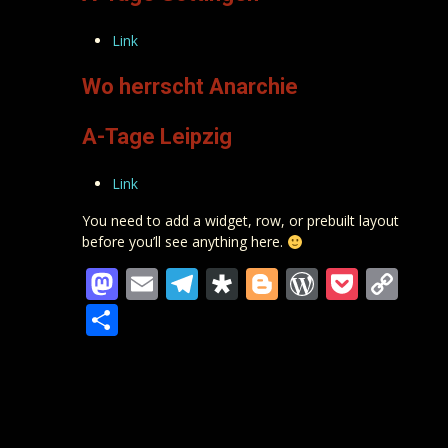
Link
Wo herrscht Anarchie
A-Tage Leipzig
Link
You need to add a widget, row, or prebuilt layout
before you’ll see anything here.
Mastodon
Email
Telegram
Diaspora
Blogger
WordPre
Pocke
Co
Lin
Teilen