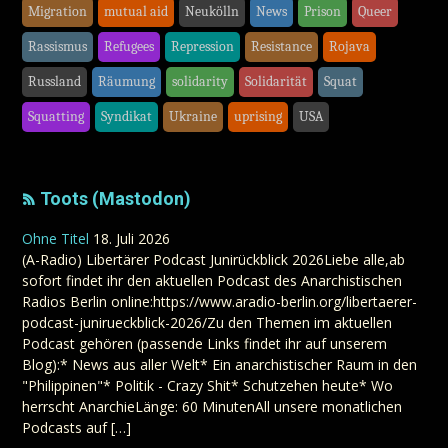
Migration
mutual aid
Neukölln
News
Prison
Queer
Rassismus
Refugees
Repression
Resistance
Rojava
Russland
Räumung
solidarity
Solidarität
Squat
Squatting
Syndikat
Ukraine
uprising
USA
Toots (Mastodon)
Ohne Titel
18. Juli 2026
(A-Radio) Libertärer Podcast Junirückblick 2026Liebe alle,ab
sofort findet ihr den aktuellen Podcast des Anarchistischen
Radios Berlin online:https://www.aradio-berlin.org/libertaerer-
podcast-junirueckblick-2026/Zu den Themen im aktuellen
Podcast gehören (passende Links findet ihr auf unserem
Blog):* News aus aller Welt* Ein anarchistischer Raum in den
"Philippinen"* Politik - Crazy Shit* Schutzehen heute* Wo
herrscht AnarchieLänge: 60 MinutenAll unsere monatlichen
Podcasts auf […]