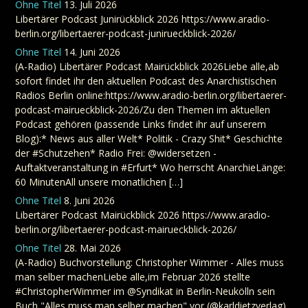
Ohne Titel
13. Juli 2026
Libertärer Podcast Junirückblick 2026 https://www.aradio-
berlin.org/libertaerer-podcast-junirueckblick-2026/
Ohne Titel
14. Juni 2026
(A-Radio) Libertärer Podcast Mairückblick 2026Liebe alle,ab
sofort findet ihr den aktuellen Podcast des Anarchistischen
Radios Berlin online:https://www.aradio-berlin.org/libertaerer-
podcast-mairueckblick-2026/Zu den Themen im aktuellen
Podcast gehören (passende Links findet ihr auf unserem
Blog):* News aus aller Welt* Politik - Crazy Shit* Geschichte
der #Schutzehen* Radio Frei: @widersetzen -
Auftaktveranstaltung in #Erfurt* Wo herrscht AnarchieLänge:
60 MinutenAll unsere monatlichen […]
Ohne Titel
8. Juni 2026
Libertärer Podcast Mairückblick 2026 https://www.aradio-
berlin.org/libertaerer-podcast-mairueckblick-2026/
Ohne Titel
28. Mai 2026
(A-Radio) Buchvorstellung: Christopher Wimmer - Alles muss
man selber machenLiebe alle,im Februar 2026 stellte
#ChristopherWimmer im @Syndikat in Berlin-Neukölln sein
Buch "Alles muss man selber machen" vor (@karldietzverlag).