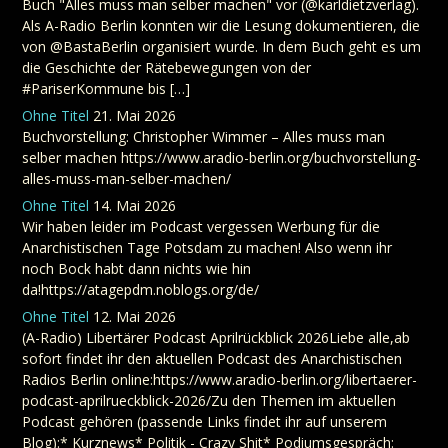
Buch "Alles muss man selber machen" vor (@karldietzverlag).
Als A-Radio Berlin konnten wir die Lesung dokumentieren, die
von @BastaBerlin organisiert wurde. In dem Buch geht es um
die Geschichte der Rätebewegungen von der
#PariserKommune bis […]
Ohne Titel
21. Mai 2026
Buchvorstellung: Christopher Wimmer – Alles muss man
selber machen https://www.aradio-berlin.org/buchvorstellung-
alles-muss-man-selber-machen/
Ohne Titel
14. Mai 2026
Wir haben leider im Podcast vergessen Werbung für die
Anarchistischen Tage Potsdam zu machen! Also wenn ihr
noch Bock habt dann nichts wie hin
da!https://atagepdm.noblogs.org/de/
Ohne Titel
12. Mai 2026
(A-Radio) Libertärer Podcast Aprilrückblick 2026Liebe alle,ab
sofort findet ihr den aktuellen Podcast des Anarchistischen
Radios Berlin online:https://www.aradio-berlin.org/libertaerer-
podcast-aprilrueckblick-2026/Zu den Themen im aktuellen
Podcast gehören (passende Links findet ihr auf unserem
Blog):* Kurznews* Politik - Crazy Shit* Podiumsgespräch: