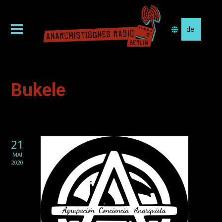
Sprache
auswählen
Bukele
21
MAI
2020