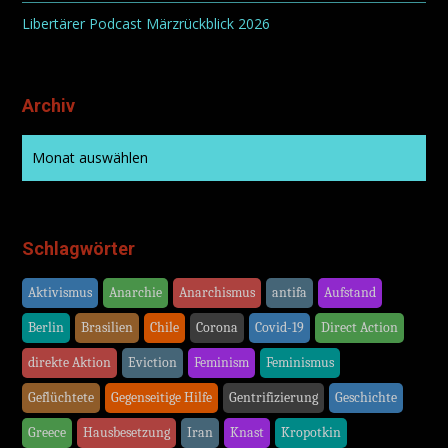
Libertärer Podcast Märzrückblick 2026
Archiv
Schlagwörter
Aktivismus
Anarchie
Anarchismus
antifa
Aufstand
Berlin
Brasilien
Chile
Corona
Covid-19
Direct Action
direkte Aktion
Eviction
Feminism
Feminismus
Geflüchtete
Gegenseitige Hilfe
Gentrifizierung
Geschichte
Greece
Hausbesetzung
Iran
Knast
Kropotkin