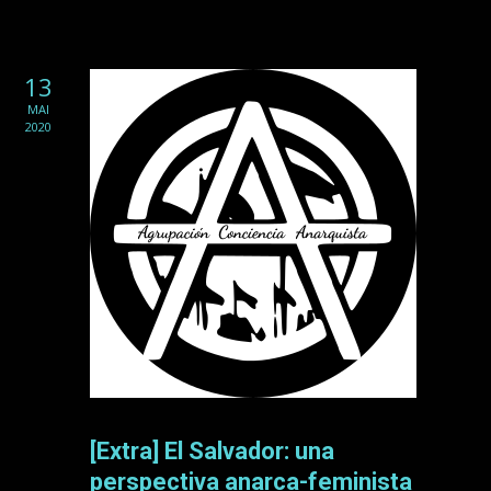
13
MAI
2020
[Extra] El Salvador: una
perspectiva anarca-feminista