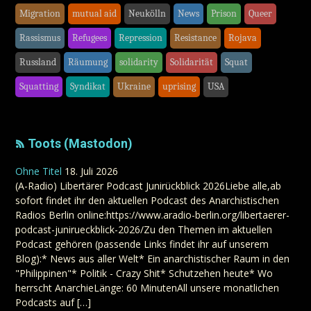
Migration
mutual aid
Neukölln
News
Prison
Queer
Rassismus
Refugees
Repression
Resistance
Rojava
Russland
Räumung
solidarity
Solidarität
Squat
Squatting
Syndikat
Ukraine
uprising
USA
Toots (Mastodon)
Ohne Titel
18. Juli 2026
(A-Radio) Libertärer Podcast Junirückblick 2026Liebe alle,ab
sofort findet ihr den aktuellen Podcast des Anarchistischen
Radios Berlin online:https://www.aradio-berlin.org/libertaerer-
podcast-junirueckblick-2026/Zu den Themen im aktuellen
Podcast gehören (passende Links findet ihr auf unserem
Blog):* News aus aller Welt* Ein anarchistischer Raum in den
"Philippinen"* Politik - Crazy Shit* Schutzehen heute* Wo
herrscht AnarchieLänge: 60 MinutenAll unsere monatlichen
Podcasts auf […]