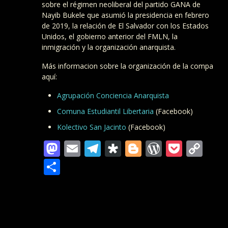
sobre el régimen neoliberal del partido GANA de
Nayib Bukele que asumió la presidencia en febrero
de 2019, la relación de El Salvador con los Estados
Unidos, el gobierno anterior del FMLN, la
inmigración y la organización anarquista.
Más informacion sobre la organización de la compa
aquí:
Agrupación Conciencia Anarquista
Comuna Estudiantil Libertaria
(Facebook)
Kolectivo San Jacinto
(Facebook)
Mastodon
Email
Telegram
Diaspora
Blogger
WordPre
Pocke
Co
Lin
Teilen