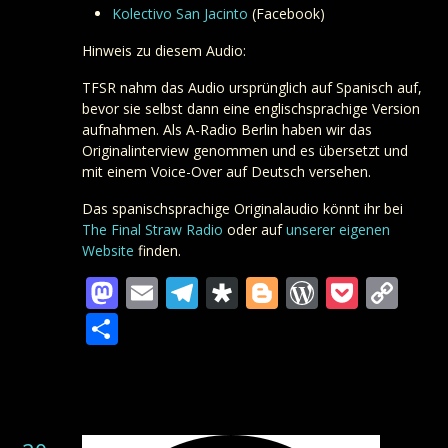
Kolectivo San Jacinto
(Facebook)
Hinweis zu diesem Audio:
TFSR nahm das Audio ursprünglich auf Spanisch auf,
bevor sie selbst dann eine englischsprachige Version
aufnahmen. Als A-Radio Berlin haben wir das
Originalinterview genommen und es übersetzt und
mit einem Voice-Over auf Deutsch versehen.
Das spanischsprachige Originalaudio könnt ihr bei
The Final Straw Radio
oder auf
unserer eigenen
Website
finden.
Mastodon
Email
Telegram
Diaspora
Blogger
WordPre
Pocke
Co
Lin
Teilen