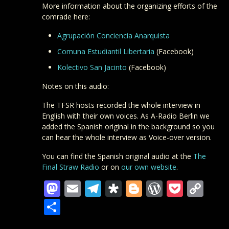
More information about the organizing efforts of the
comrade here:
Agrupación Conciencia Anarquista
Comuna Estudiantil Libertaria
(Facebook)
Kolectivo San Jacinto
(Facebook)
Notes on this audio:
The TFSR hosts recorded the whole interview in
English with their own voices. As A-Radio Berlin we
added the Spanish original in the background so you
can hear the whole interview as Voice-over version.
You can find the Spanish original audio at the
The
Final Straw Radio
or on
our own website
.
Mastodon
Email
Telegram
Diaspora
Blogger
WordPre
Pocke
Co
Lin
Teilen