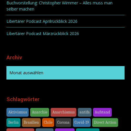
Buchvorstellung: Christopher Wimmer – Alles muss man
selber machen
Libertärer Podcast Aprilrückblick 2026
Libertärer Podcast Märzrückblick 2026
Archiv
Schlagwörter
Aktivismus
Anarchie
Anarchismus
antifa
Aufstand
Berlin
Brasilien
Chile
Corona
Covid-19
Direct Action