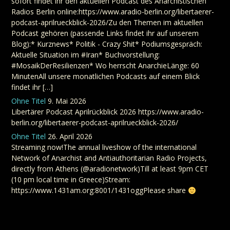
sofort findet ihr den aktuellen Podcast des Anarchistischen
Radios Berlin online:https://www.aradio-berlin.org/libertaerer-
podcast-aprilrueckblick-2026/Zu den Themen im aktuellen
Podcast gehören (passende Links findet ihr auf unserem
Blog):* Kurznews* Politik - Crazy Shit* Podiumsgespräch:
Aktuelle Situation im #Iran* Buchvorstellung:
#MosaikDerResilienzen* Wo herrscht AnarchieLänge: 60
MinutenAll unsere monatlichen Podcasts auf einem Blick
findet ihr […]
Ohne Titel
9. Mai 2026
Libertärer Podcast Aprilrückblick 2026 https://www.aradio-
berlin.org/libertaerer-podcast-aprilrueckblick-2026/
Ohne Titel
26. April 2026
Streaming now!The annual liveshow of the international
Network of Anarchist and Antiauthoritarian Radio Projects,
directly from Athens (@aradionetwork)Till at least 9pm CET
(10 pm local time in Greece)Stream:
https://www.1431am.org:8001/1431oggPlease share