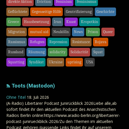
direkte Aktion
Eviction
Feminism
Feminismus
Geflüchtete
Gegenseitige Hilfe
Gentrifizierung
Geschichte
Greece
Hausbesetzung
Iran
Knast
Kropotkin
Migration
mutual aid
Neukölln
News
Prison
Queer
Rassismus
Refugees
Repression
Resistance
Rojava
Russland
Räumung
solidarity
Solidarität
Squat
Squatting
Syndikat
Ukraine
uprising
USA
Toots (Mastodon)
Ohne Titel
18. Juli 2026
(A-Radio) Libertärer Podcast Junirückblick 2026Liebe alle,ab
sofort findet ihr den aktuellen Podcast des Anarchistischen
Radios Berlin online:https://www.aradio-berlin.org/libertaerer-
podcast-junirueckblick-2026/Zu den Themen im aktuellen
Podcast gehören (passende Links findet ihr auf unserem