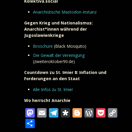
Kolektiva.social
Anarchistische Mastodon-Instanz
Gegen Krieg und Nationalismus:
Anarchist*innen während der
Jugoslawienkriege
Broschüre
(Black Mosquito)
Die Gewalt der Vereinigung
(zweiteroktober90.de)
Countdown zu St. Imier 8: Inflation und
Forderungen an den Staat
Alle Infos zu St. Imier
Wo herrscht Anarchie
Mastodon
Email
Telegram
Diaspora
Blogger
WordPre
Pocke
Co
Lin
Teilen