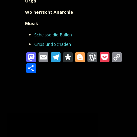
Orga
Wo herrscht Anarchie
Musik
Scheisse die Bullen
Grips und Schaden
Mastodon
Email
Telegram
Diaspora
Blogger
WordPre
Pocke
Co
Lin
Teilen