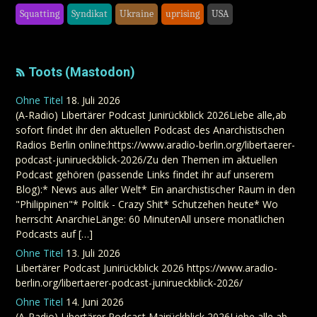
Squatting
Syndikat
Ukraine
uprising
USA
Toots (Mastodon)
Ohne Titel
18. Juli 2026
(A-Radio) Libertärer Podcast Junirückblick 2026Liebe alle,ab
sofort findet ihr den aktuellen Podcast des Anarchistischen
Radios Berlin online:https://www.aradio-berlin.org/libertaerer-
podcast-junirueckblick-2026/Zu den Themen im aktuellen
Podcast gehören (passende Links findet ihr auf unserem
Blog):* News aus aller Welt* Ein anarchistischer Raum in den
"Philippinen"* Politik - Crazy Shit* Schutzehen heute* Wo
herrscht AnarchieLänge: 60 MinutenAll unsere monatlichen
Podcasts auf […]
Ohne Titel
13. Juli 2026
Libertärer Podcast Junirückblick 2026 https://www.aradio-
berlin.org/libertaerer-podcast-junirueckblick-2026/
Ohne Titel
14. Juni 2026
(A-Radio) Libertärer Podcast Mairückblick 2026Liebe alle,ab