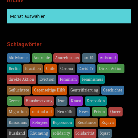
Archiv
Schlagwörter
Aktivismus
Anarchie
Anarchismus
antifa
Aufstand
Berlin
Brasilien
Chile
Corona
Covid-19
Direct Action
direkte Aktion
Eviction
Feminism
Feminismus
Geflüchtete
Gegenseitige Hilfe
Gentrifizierung
Geschichte
Greece
Hausbesetzung
Iran
Knast
Kropotkin
Migration
mutual aid
Neukölln
News
Prison
Queer
Rassismus
Refugees
Repression
Resistance
Rojava
Russland
Räumung
solidarity
Solidarität
Squat