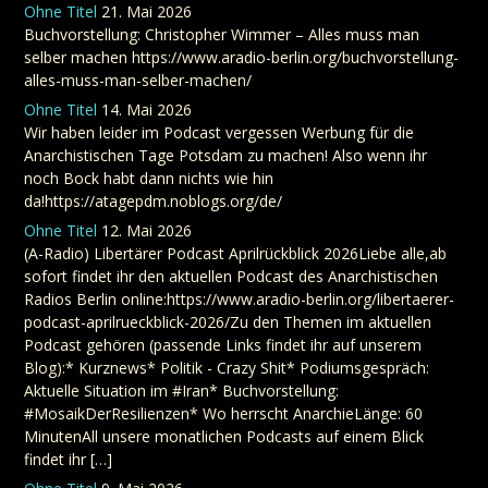
Ohne Titel
21. Mai 2026
Buchvorstellung: Christopher Wimmer – Alles muss man
selber machen https://www.aradio-berlin.org/buchvorstellung-
alles-muss-man-selber-machen/
Ohne Titel
14. Mai 2026
Wir haben leider im Podcast vergessen Werbung für die
Anarchistischen Tage Potsdam zu machen! Also wenn ihr
noch Bock habt dann nichts wie hin
da!https://atagepdm.noblogs.org/de/
Ohne Titel
12. Mai 2026
(A-Radio) Libertärer Podcast Aprilrückblick 2026Liebe alle,ab
sofort findet ihr den aktuellen Podcast des Anarchistischen
Radios Berlin online:https://www.aradio-berlin.org/libertaerer-
podcast-aprilrueckblick-2026/Zu den Themen im aktuellen
Podcast gehören (passende Links findet ihr auf unserem
Blog):* Kurznews* Politik - Crazy Shit* Podiumsgespräch:
Aktuelle Situation im #Iran* Buchvorstellung:
#MosaikDerResilienzen* Wo herrscht AnarchieLänge: 60
MinutenAll unsere monatlichen Podcasts auf einem Blick
findet ihr […]