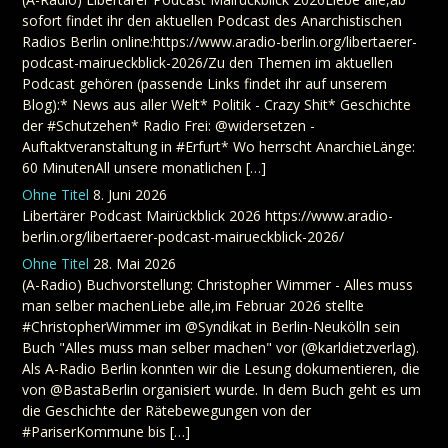
sofort findet ihr den aktuellen Podcast des Anarchistischen
Radios Berlin online:https://www.aradio-berlin.org/libertaerer-
podcast-mairueckblick-2026/Zu den Themen im aktuellen
Podcast gehören (passende Links findet ihr auf unserem
Blog):* News aus aller Welt* Politik - Crazy Shit* Geschichte
der #Schutzehen* Radio Frei: @widersetzen -
Auftaktveranstaltung in #Erfurt* Wo herrscht AnarchieLänge:
60 MinutenAll unsere monatlichen […]
Ohne Titel
8. Juni 2026
Libertärer Podcast Mairückblick 2026 https://www.aradio-
berlin.org/libertaerer-podcast-mairueckblick-2026/
Ohne Titel
28. Mai 2026
(A-Radio) Buchvorstellung: Christopher Wimmer - Alles muss
man selber machenLiebe alle,im Februar 2026 stellte
#ChristopherWimmer im @Syndikat in Berlin-Neukölln sein
Buch "Alles muss man selber machen" vor (@karldietzverlag).
Als A-Radio Berlin konnten wir die Lesung dokumentieren, die
von @BastaBerlin organisiert wurde. In dem Buch geht es um
die Geschichte der Rätebewegungen von der
#PariserKommune bis […]