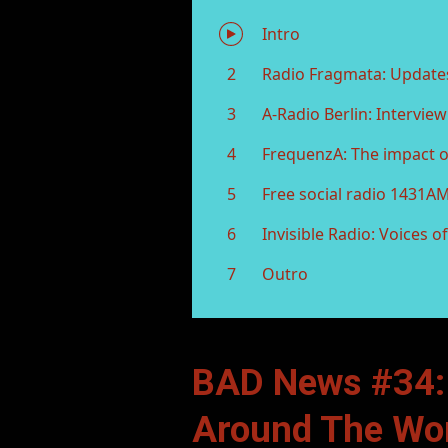
BAD News #34:
Around The Wo