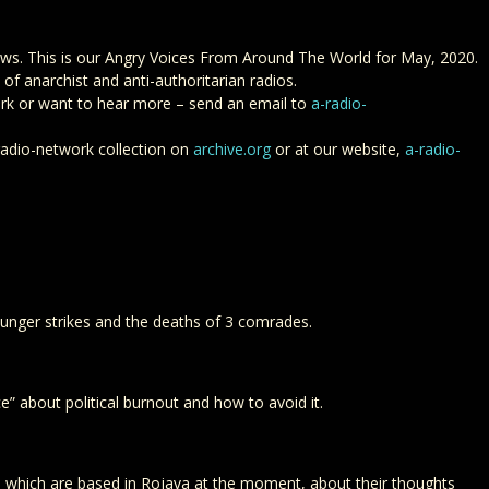
ws. This is our Angry Voices From Around The World for May, 2020.
of anarchist and anti-authoritarian radios.
twork or want to hear more – send an email to
a-radio-
radio-network collection on
archive.org
or at our website,
a-radio-
nger strikes and the deaths of 3 comrades.
ce” about political burnout and how to avoid it.
t, which are based in Rojava at the moment, about their thoughts