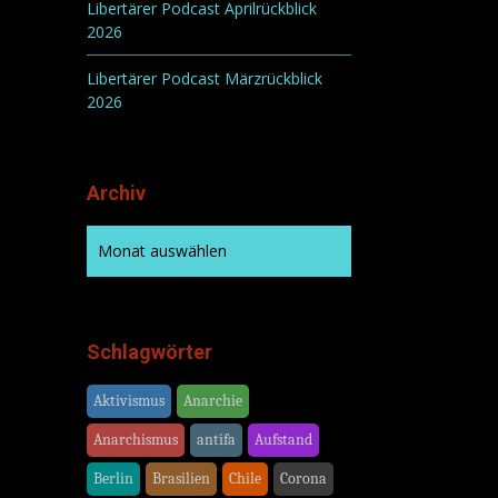
Libertärer Podcast Aprilrückblick
2026
Libertärer Podcast Märzrückblick
2026
Archiv
Schlagwörter
Aktivismus
Anarchie
Anarchismus
antifa
Aufstand
Berlin
Brasilien
Chile
Corona