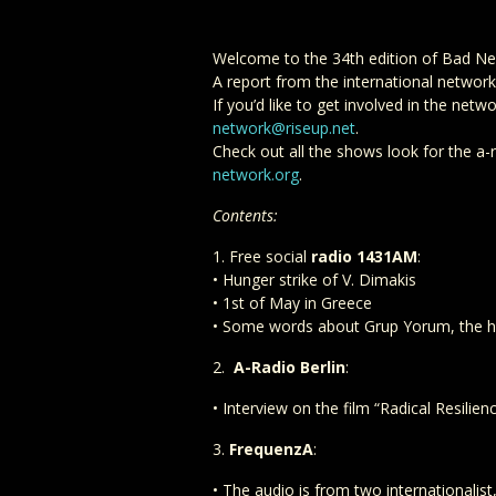
Welcome to the 34th edition of Bad Ne
A report from the international network 
If you’d like to get involved in the ne
network@riseup.net
.
Check out all the shows look for the a-
network.org
.
Contents:
1. Free social
radio 1431AM
:
• Hunger strike of V. Dimakis
• 1st of May in Greece
• Some words about Grup Yorum, the hu
2.
A-Radio Berlin
:
• Interview on the film “Radical Resilien
3.
FrequenzA
:
• The audio is from two internationalis