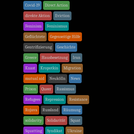
Covid-19
Direct Action
direkte Aktion
Eviction
Feminism
Feminismus
Geflüchtete
Gegenseitige Hilfe
Gentrifizierung
Geschichte
Greece
Hausbesetzung
Iran
Knast
Kropotkin
Migration
mutual aid
Neukölln
News
Prison
Queer
Rassismus
Refugees
Repression
Resistance
Rojava
Russland
Räumung
solidarity
Solidarität
Squat
Squatting
Syndikat
Ukraine