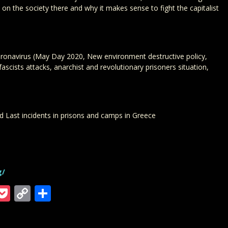
 on the society there and why it makes sense to fight the capitalist
oronavirus (May Day 2020, New environment destructive policy,
fascists attacks, anarchist and revolutionary prisoners situation,
 Last incidents in prisons and camps in Greece
g/
m
ra
gger
ordPress
Pocket
Copy
Teilen
Link