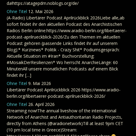
da!https://atagepdm.noblogs.org/de/
Ohne Titel
12. Mai 2026
(A-Radio) Libertärer Podcast Aprilrückblick 2026Liebe alle,ab
sofort findet ihr den aktuellen Podcast des Anarchistischen
Radios Berlin online:https://www.aradio-berlin.org/libertaerer-
podcast-aprilrueckblick-2026/Zu den Themen im aktuellen
Podcast gehören (passende Links findet ihr auf unserem
Blog):* Kurznews* Politik - Crazy Shit* Podiumsgespräch:
Aktuelle Situation im #Iran* Buchvorstellung:
#MosaikDerResilienzen* Wo herrscht AnarchieLänge: 60
MinutenAll unsere monatlichen Podcasts auf einem Blick
findet ihr […]
Ohne Titel
9. Mai 2026
Libertärer Podcast Aprilrückblick 2026 https://www.aradio-
berlin.org/libertaerer-podcast-aprilrueckblick-2026/
Ohne Titel
26. April 2026
Streaming now!The annual liveshow of the international
Network of Anarchist and Antiauthoritarian Radio Projects,
directly from Athens (@aradionetwork)Till at least 9pm CET
(10 pm local time in Greece)Stream: