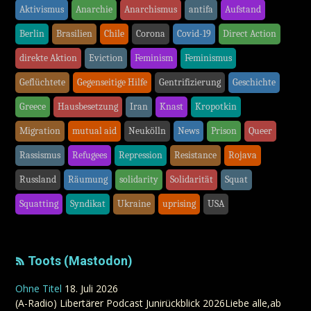
Aktivismus
Anarchie
Anarchismus
antifa
Aufstand
Berlin
Brasilien
Chile
Corona
Covid-19
Direct Action
direkte Aktion
Eviction
Feminism
Feminismus
Geflüchtete
Gegenseitige Hilfe
Gentrifizierung
Geschichte
Greece
Hausbesetzung
Iran
Knast
Kropotkin
Migration
mutual aid
Neukölln
News
Prison
Queer
Rassismus
Refugees
Repression
Resistance
Rojava
Russland
Räumung
solidarity
Solidarität
Squat
Squatting
Syndikat
Ukraine
uprising
USA
Toots (Mastodon)
Ohne Titel
18. Juli 2026
(A-Radio) Libertärer Podcast Junirückblick 2026Liebe alle,ab