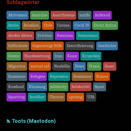
Schlagwörter
Aktivismus
Anarchie
Anarchismus
antifa
Aufstand
Berlin
Brasilien
Chile
Corona
Covid-19
Direct Action
direkte Aktion
Eviction
Feminism
Feminismus
Geflüchtete
Gegenseitige Hilfe
Gentrifizierung
Geschichte
Greece
Hausbesetzung
Iran
Knast
Kropotkin
Migration
mutual aid
Neukölln
News
Prison
Queer
Rassismus
Refugees
Repression
Resistance
Rojava
Russland
Räumung
solidarity
Solidarität
Squat
Squatting
Syndikat
Ukraine
uprising
USA
Toots (Mastodon)