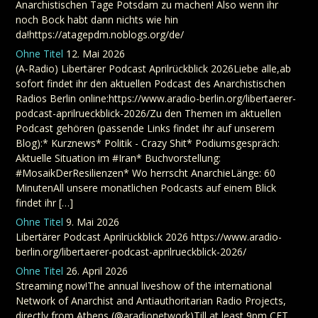
Anarchistischen Tage Potsdam zu machen! Also wenn ihr
noch Bock habt dann nichts wie hin
da!https://atagepdm.noblogs.org/de/
Ohne Titel
12. Mai 2026
(A-Radio) Libertärer Podcast Aprilrückblick 2026Liebe alle,ab
sofort findet ihr den aktuellen Podcast des Anarchistischen
Radios Berlin online:https://www.aradio-berlin.org/libertaerer-
podcast-aprilrueckblick-2026/Zu den Themen im aktuellen
Podcast gehören (passende Links findet ihr auf unserem
Blog):* Kurznews* Politik - Crazy Shit* Podiumsgespräch:
Aktuelle Situation im #Iran* Buchvorstellung:
#MosaikDerResilienzen* Wo herrscht AnarchieLänge: 60
MinutenAll unsere monatlichen Podcasts auf einem Blick
findet ihr […]
Ohne Titel
9. Mai 2026
Libertärer Podcast Aprilrückblick 2026 https://www.aradio-
berlin.org/libertaerer-podcast-aprilrueckblick-2026/
Ohne Titel
26. April 2026
Streaming now!The annual liveshow of the international
Network of Anarchist and Antiauthoritarian Radio Projects,
directly from Athens (@aradionetwork)Till at least 9pm CET