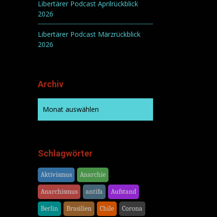
Libertärer Podcast Aprilrückblick
2026
Libertärer Podcast Märzrückblick
2026
Archiv
Schlagwörter
Aktivismus
Anarchie
Anarchismus
antifa
Aufstand
Berlin
Brasilien
Chile
Corona