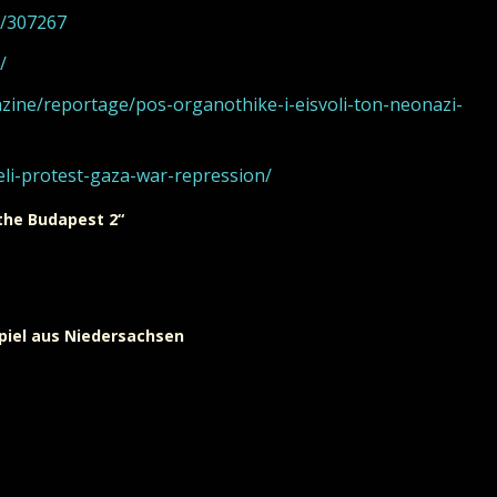
e/307267
/
ine/reportage/pos-organothike-i-eisvoli-ton-neonazi-
li-protest-gaza-war-repression/
 the Budapest 2“
spiel aus Niedersachsen