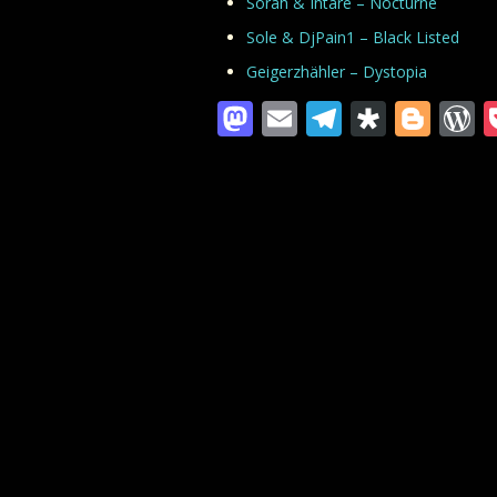
Sorah & Intare – Nocturne
Sole & DjPain1 – Black Listed
Geigerzhähler – Dystopia
Mastodon
Email
Telegra
Diaspo
Blo
W