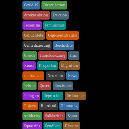
Covid-19
Direct Action
direkte Aktion
Eviction
Feminism
Feminismus
Geflüchtete
Gegenseitige Hilfe
Gentrifizierung
Geschichte
Greece
Hausbesetzung
Iran
Knast
Kropotkin
Migration
mutual aid
Neukölln
News
Prison
Queer
Rassismus
Refugees
Repression
Resistance
Rojava
Russland
Räumung
solidarity
Solidarität
Squat
Squatting
Syndikat
Ukraine