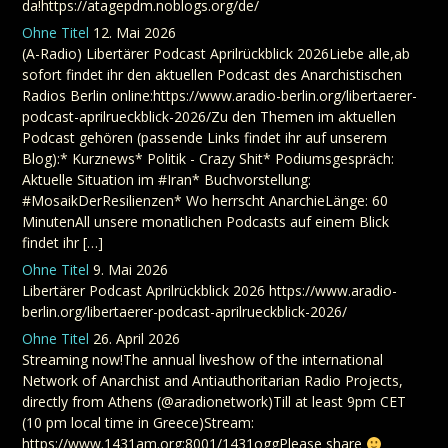
da!https://atagepdm.noblogs.org/de/
Ohne Titel
12. Mai 2026
(A-Radio) Libertärer Podcast Aprilrückblick 2026Liebe alle,ab
sofort findet ihr den aktuellen Podcast des Anarchistischen
Radios Berlin online:https://www.aradio-berlin.org/libertaerer-
podcast-aprilrueckblick-2026/Zu den Themen im aktuellen
Podcast gehören (passende Links findet ihr auf unserem
Blog):* Kurznews* Politik - Crazy Shit* Podiumsgespräch:
Aktuelle Situation im #Iran* Buchvorstellung:
#MosaikDerResilienzen* Wo herrscht AnarchieLänge: 60
MinutenAll unsere monatlichen Podcasts auf einem Blick
findet ihr […]
Ohne Titel
9. Mai 2026
Libertärer Podcast Aprilrückblick 2026 https://www.aradio-
berlin.org/libertaerer-podcast-aprilrueckblick-2026/
Ohne Titel
26. April 2026
Streaming now!The annual liveshow of the international
Network of Anarchist and Antiauthoritarian Radio Projects,
directly from Athens (@aradionetwork)Till at least 9pm CET
(10 pm local time in Greece)Stream:
https://www.1431am.org:8001/1431oggPlease share