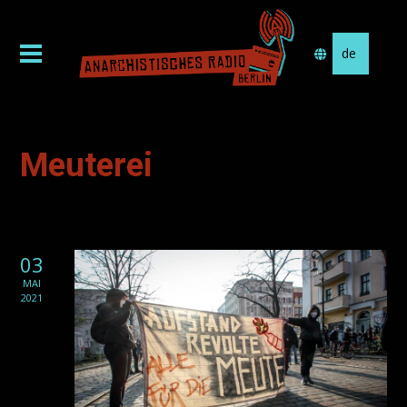
Sprache
auswählen
Meuterei
03
MAI
2021