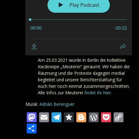
Am 25.03.2021 wurde in Berlin die kollektive
Kiezkneipe „Meuterei“ geräumt. Wir haben die
Räumung und die Proteste dagegen medial
begleitet und unsere Berichterstattung für
euch hier noch einmal zusammengeschnitten.
Alle Infos zur Meuterei
findet ihr hier
.
Musik:
Adrián Berenguer
Mastodon
Email
Telegram
Diaspora
Blogger
WordPre
Pocke
Co
Lin
Teilen