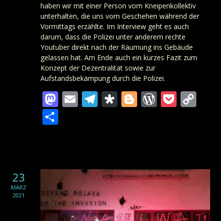
haben wir mit einer Person vom Kneipenkollektiv
unterhalten, die uns vom Geschehen während der
Vormittags erzählte. Im Interview geht es auch
darum, dass die Polizei unter anderem rechte
Youtuber direkt nach der Räumung ins Gebäude
gelassen hat. Am Ende auch ein kurzes Fazit zum
Konzept der Dezentralität sowie zur
Aufstandsbekämpung durch die Polizei.
Mastodon
Email
Telegram
Diaspora
Blogger
WordPre
Pocke
Co
Lin
Teilen
23
MÄRZ
2021