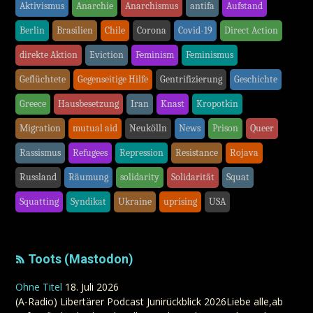
Aktivismus
Anarchie
Anarchismus
antifa
Aufstand
Berlin
Brasilien
Chile
Corona
Covid-19
Direct Action
direkte Aktion
Eviction
Feminism
Feminismus
Geflüchtete
Gegenseitige Hilfe
Gentrifizierung
Geschichte
Greece
Hausbesetzung
Iran
Knast
Kropotkin
Migration
mutual aid
Neukölln
News
Prison
Queer
Rassismus
Refugees
Repression
Resistance
Rojava
Russland
Räumung
solidarity
Solidarität
Squat
Squatting
Syndikat
Ukraine
uprising
USA
Toots (Mastodon)
Ohne Titel
18. Juli 2026
(A-Radio) Libertärer Podcast Junirückblick 2026Liebe alle,ab