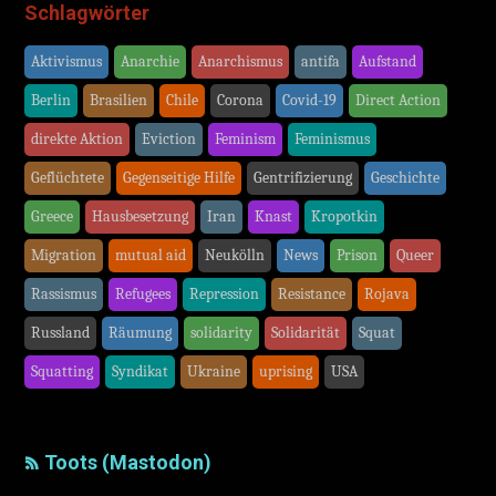
Schlagwörter
Aktivismus
Anarchie
Anarchismus
antifa
Aufstand
Berlin
Brasilien
Chile
Corona
Covid-19
Direct Action
direkte Aktion
Eviction
Feminism
Feminismus
Geflüchtete
Gegenseitige Hilfe
Gentrifizierung
Geschichte
Greece
Hausbesetzung
Iran
Knast
Kropotkin
Migration
mutual aid
Neukölln
News
Prison
Queer
Rassismus
Refugees
Repression
Resistance
Rojava
Russland
Räumung
solidarity
Solidarität
Squat
Squatting
Syndikat
Ukraine
uprising
USA
Toots (Mastodon)