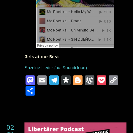
Girls at our Best
Einzelne Lieder (auf Soundcloud)
Mastodon
Email
Telegram
Diaspora
Blogger
WordPre
Pocke
Co
Lin
Teilen
02