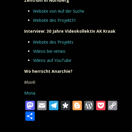
Zentrum in Nürnberg
Website von Auf der Suche
Website des Projekt31
Interview: 30 Jahre Videokollektiv AK Kraak
Website des Projekts
Videos bei vimeo
Videos auf YouTube
Wo herrscht Anarchie?
Musik
:
Mona
Mastodon
Email
Telegram
Diaspora
Blogger
WordPre
Pocke
Co
Lin
Teilen