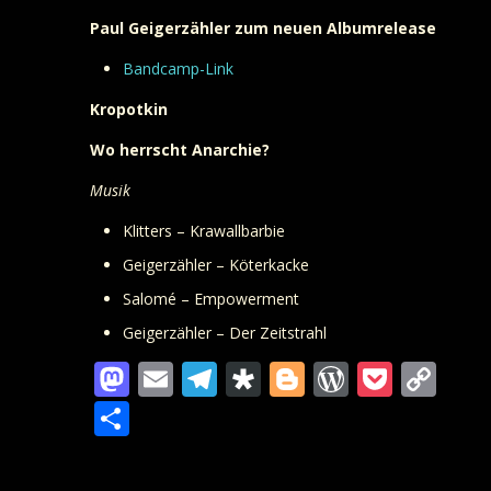
Paul Geigerzähler zum neuen Albumrelease
Bandcamp-Link
Kropotkin
Wo herrscht Anarchie?
Musik
Klitters – Krawallbarbie
Geigerzähler – Köterkacke
Salomé – Empowerment
Geigerzähler – Der Zeitstrahl
Mastodon
Email
Telegram
Diaspora
Blogger
WordPre
Pocke
Co
Lin
Teilen