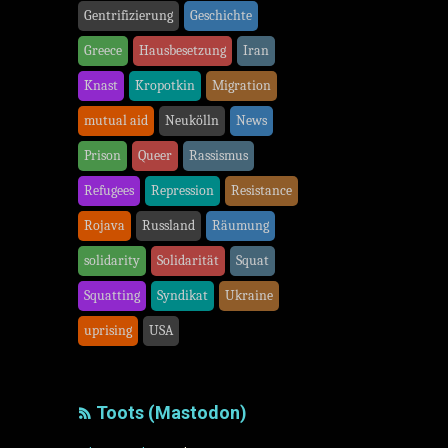
Gentrifizierung
Geschichte
Greece
Hausbesetzung
Iran
Knast
Kropotkin
Migration
mutual aid
Neukölln
News
Prison
Queer
Rassismus
Refugees
Repression
Resistance
Rojava
Russland
Räumung
solidarity
Solidarität
Squat
Squatting
Syndikat
Ukraine
uprising
USA
Toots (Mastodon)