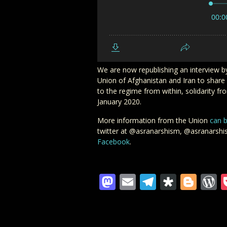
We are now republishing an interview 
Union of Afghanistan and Iran to share
to the regime from within, solidarity fr
January 2020.
More information from the Union
can 
twitter at @asranarshism, @asranarsh
Facebook
.
Mastodon
Email
Telegra
Diaspo
Blo
W