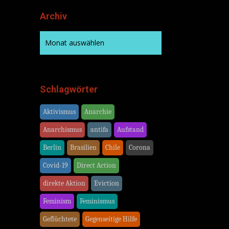
Archiv
Schlagwörter
Aktivismus
Anarchie
Anarchismus
antifa
Aufstand
Berlin
Brasilien
Chile
Corona
Covid-19
Direct Action
direkte Aktion
Eviction
Feminism
Feminismus
Geflüchtete
Gegenseitige Hilfe