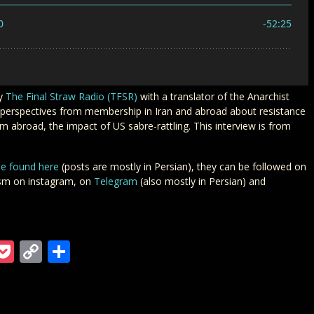
by
The Final Straw Radio (TFSR)
with a translator of the Anarchist
 perspectives from membership in Iran and abroad about resistance
om abroad, the impact of US sabre-rattling. This interview is from
be found here
(posts are mostly in Persian), they can be followed on
ism on instagram, on
Telegram
(also mostly in Persian) and
m
ra
gger
ordPress
Pocket
Copy
Teilen
Link