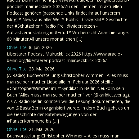
podcast-mairueckblick-2026/Zu den Themen im aktuellen
Podcast gehören (passende Links findet ihr auf unserem
Blog):* News aus aller Welt* Politik - Crazy Shit* Geschichte
der #Schutzehen* Radio Frei: @widersetzen -
Auftaktveranstaltung in #Erfurt* Wo herrscht AnarchieLänge:
60 MinutenAll unsere monatlichen […]
Ohne Titel
8. Juni 2026
Libertärer Podcast Mairückblick 2026 https://www.aradio-
berlin.org/libertaerer-podcast-mairueckblick-2026/
Ohne Titel
28. Mai 2026
(A-Radio) Buchvorstellung: Christopher Wimmer - Alles muss
man selber machenLiebe alle,im Februar 2026 stellte
#ChristopherWimmer im @Syndikat in Berlin-Neukölln sein
Buch "Alles muss man selber machen" vor (@karldietzverlag).
Als A-Radio Berlin konnten wir die Lesung dokumentieren, die
von @BastaBerlin organisiert wurde. In dem Buch geht es um
die Geschichte der Rätebewegungen von der
#PariserKommune bis […]
Ohne Titel
21. Mai 2026
Buchvorstellung: Christopher Wimmer – Alles muss man