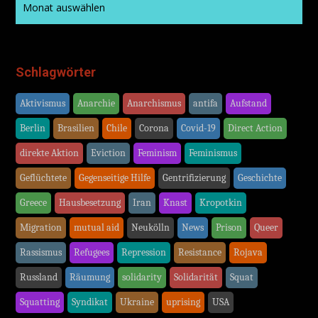
Schlagwörter
Aktivismus
Anarchie
Anarchismus
antifa
Aufstand
Berlin
Brasilien
Chile
Corona
Covid-19
Direct Action
direkte Aktion
Eviction
Feminism
Feminismus
Geflüchtete
Gegenseitige Hilfe
Gentrifizierung
Geschichte
Greece
Hausbesetzung
Iran
Knast
Kropotkin
Migration
mutual aid
Neukölln
News
Prison
Queer
Rassismus
Refugees
Repression
Resistance
Rojava
Russland
Räumung
solidarity
Solidarität
Squat
Squatting
Syndikat
Ukraine
uprising
USA