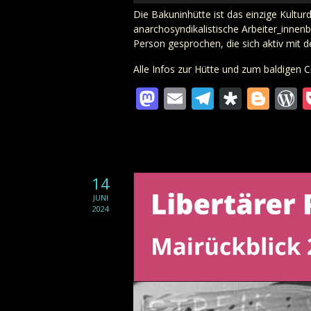
Die Bakuninhütte ist das einzige Kultu
anarchosyndikalistische Arbeiter_innen
Person gesprochen, die sich aktiv mit d
Alle Infos zur Hütte und zum baldigen C
Mastodon
Email
Telegra
Diaspo
Blo
W
14
JUNI
2024