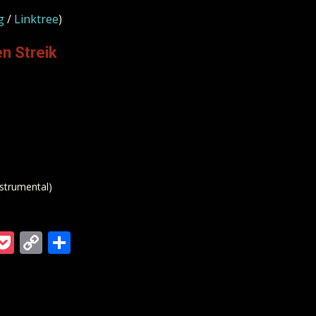
g
/
Linktree
)
n Streik
strumental)
m
ra
gger
ordPress
Pocket
Copy
Teilen
Link