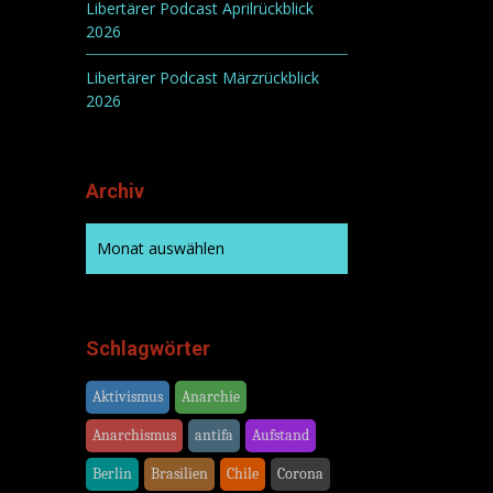
Libertärer Podcast Aprilrückblick
2026
Libertärer Podcast Märzrückblick
2026
Archiv
Schlagwörter
Aktivismus
Anarchie
Anarchismus
antifa
Aufstand
Berlin
Brasilien
Chile
Corona