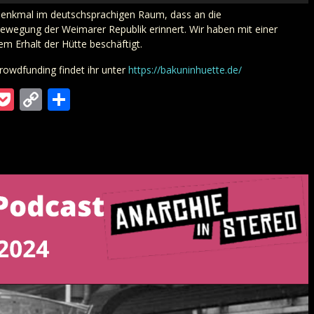
rdenkmal im deutschsprachigen Raum, dass an die
bewegung der Weimarer Republik erinnert. Wir haben mit einer
em Erhalt der Hütte beschäftigt.
rowdfunding findet ihr unter
https://bakuninhuette.de/
m
ra
gger
ordPress
Pocket
Copy
Teilen
Link