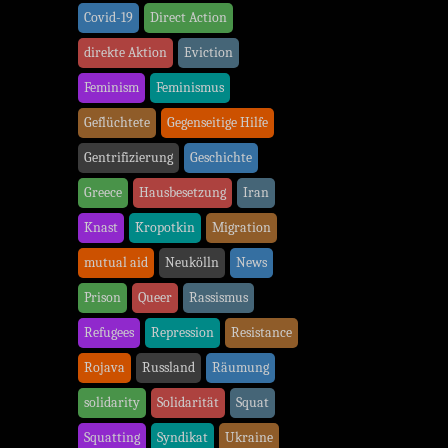
Covid-19
Direct Action
direkte Aktion
Eviction
Feminism
Feminismus
Geflüchtete
Gegenseitige Hilfe
Gentrifizierung
Geschichte
Greece
Hausbesetzung
Iran
Knast
Kropotkin
Migration
mutual aid
Neukölln
News
Prison
Queer
Rassismus
Refugees
Repression
Resistance
Rojava
Russland
Räumung
solidarity
Solidarität
Squat
Squatting
Syndikat
Ukraine