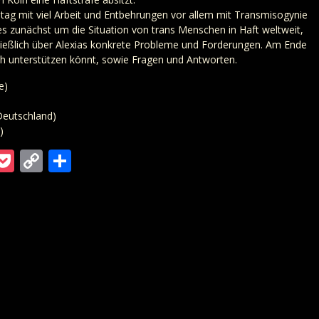
ltag mit viel Arbeit und Entbehrungen vor allem mit Transmisogynie
 es zunächst um die Situation von trans Menschen in Haft weltweit,
ließlich über Alexias konkrete Probleme und Forderungen. Am Ende
uch unterstützen könnt, sowie Fragen und Antworten.
e)
eutschland)
)
m
ra
gger
ordPress
Pocket
Copy
Teilen
Link