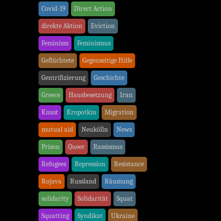
Covid-19
Direct Action
direkte Aktion
Eviction
Feminism
Feminismus
Geflüchtete
Gegenseitige Hilfe
Gentrifizierung
Geschichte
Greece
Hausbesetzung
Iran
Knast
Kropotkin
Migration
mutual aid
Neukölln
News
Prison
Queer
Rassismus
Refugees
Repression
Resistance
Rojava
Russland
Räumung
solidarity
Solidarität
Squat
Squatting
Syndikat
Ukraine