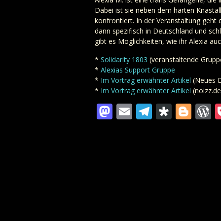
Dabei ist sie neben dem harten Knastal
konfrontiert. In der Veranstaltung geht
dann spezifisch in Deutschland und sch
gibt es Möglichkeiten, wie ihr Alexia a
*
Solidarity 1803
(veranstaltende Grupp
*
Alexias Support Gruppe
*
Im Vortrag erwähnter Artikel
(Neues D
*
Im Vortrag erwähnter Artikel
(noizz.de
Mastodon
Email
Telegra
Diaspo
Blo
W