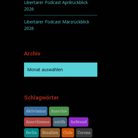
Libertärer Podcast Aprilrückblick
2026
Libertärer Podcast Märzrückblick
2026
Archiv
Schlagwörter
Aktivismus
Anarchie
Anarchismus
antifa
Aufstand
Berlin
Brasilien
Chile
Corona