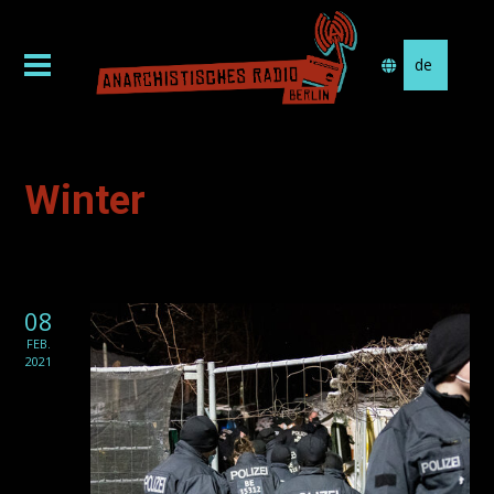
Sprache
auswählen
Winter
08
FEB.
2021