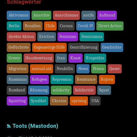
Schlagwörter
Aktivismus
Anarchie
Anarchismus
antifa
Aufstand
Berlin
Brasilien
Chile
Corona
Covid-19
Direct Action
direkte Aktion
Eviction
Feminism
Feminismus
Geflüchtete
Gegenseitige Hilfe
Gentrifizierung
Geschichte
Greece
Hausbesetzung
Iran
Knast
Kropotkin
Migration
mutual aid
Neukölln
News
Prison
Queer
Rassismus
Refugees
Repression
Resistance
Rojava
Russland
Räumung
solidarity
Solidarität
Squat
Squatting
Syndikat
Ukraine
uprising
USA
Toots (Mastodon)