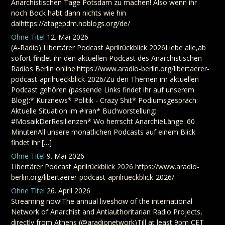
Anarchistischen Tage Potsdam zu machen! Also wenn ihr
noch Bock habt dann nichts wie hin
da!https://atagepdm.noblogs.org/de/
Ohne Titel
12. Mai 2026
(A-Radio) Libertärer Podcast Aprilrückblick 2026Liebe alle,ab
sofort findet ihr den aktuellen Podcast des Anarchistischen
Radios Berlin online:https://www.aradio-berlin.org/libertaerer-
podcast-aprilrueckblick-2026/Zu den Themen im aktuellen
Podcast gehören (passende Links findet ihr auf unserem
Blog):* Kurznews* Politik - Crazy Shit* Podiumsgespräch:
Aktuelle Situation im #Iran* Buchvorstellung:
#MosaikDerResilienzen* Wo herrscht AnarchieLänge: 60
MinutenAll unsere monatlichen Podcasts auf einem Blick
findet ihr […]
Ohne Titel
9. Mai 2026
Libertärer Podcast Aprilrückblick 2026 https://www.aradio-
berlin.org/libertaerer-podcast-aprilrueckblick-2026/
Ohne Titel
26. April 2026
Streaming now!The annual liveshow of the international
Network of Anarchist and Antiauthoritarian Radio Projects,
directly from Athens (@aradionetwork)Till at least 9pm CET