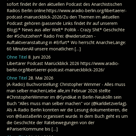
sofort findet ihr den aktuellen Podcast des Anarchistischen
Radios Berlin online:https://www.aradio-berlin.org/libertaerer-
podcast-mairueckblick-2026/Zu den Themen im aktuellen
Podcast gehören (passende Links findet ihr auf unserem
Blog):* News aus aller Welt* Politik - Crazy Shit* Geschichte
der #Schutzehen* Radio Frei: @widersetzen -
Auftaktveranstaltung in #Erfurt* Wo herrscht AnarchieLänge:
60 MinutenAll unsere monatlichen […]
Ohne Titel
8. Juni 2026
Libertärer Podcast Mairückblick 2026 https://www.aradio-
berlin.org/libertaerer-podcast-mairueckblick-2026/
Ohne Titel
28. Mai 2026
(A-Radio) Buchvorstellung: Christopher Wimmer - Alles muss
man selber machenLiebe alle,im Februar 2026 stellte
#ChristopherWimmer im @Syndikat in Berlin-Neukölln sein
Buch "Alles muss man selber machen" vor (@karldietzverlag).
Als A-Radio Berlin konnten wir die Lesung dokumentieren, die
von @BastaBerlin organisiert wurde. In dem Buch geht es um
die Geschichte der Rätebewegungen von der
#PariserKommune bis […]