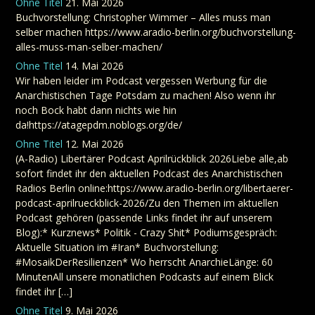
Ohne Titel
21. Mai 2026
Buchvorstellung: Christopher Wimmer – Alles muss man
selber machen https://www.aradio-berlin.org/buchvorstellung-
alles-muss-man-selber-machen/
Ohne Titel
14. Mai 2026
Wir haben leider im Podcast vergessen Werbung für die
Anarchistischen Tage Potsdam zu machen! Also wenn ihr
noch Bock habt dann nichts wie hin
da!https://atagepdm.noblogs.org/de/
Ohne Titel
12. Mai 2026
(A-Radio) Libertärer Podcast Aprilrückblick 2026Liebe alle,ab
sofort findet ihr den aktuellen Podcast des Anarchistischen
Radios Berlin online:https://www.aradio-berlin.org/libertaerer-
podcast-aprilrueckblick-2026/Zu den Themen im aktuellen
Podcast gehören (passende Links findet ihr auf unserem
Blog):* Kurznews* Politik - Crazy Shit* Podiumsgespräch:
Aktuelle Situation im #Iran* Buchvorstellung:
#MosaikDerResilienzen* Wo herrscht AnarchieLänge: 60
MinutenAll unsere monatlichen Podcasts auf einem Blick
findet ihr […]
Ohne Titel
9. Mai 2026