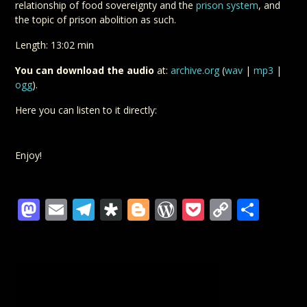
relationship of food sovereignty and the
prison system
, and
the topic of prison abolition as such.
Length: 13:02 min
You can download the audio
at:
archive.org
(
wav
|
mp3
|
ogg
).
Here you can listen to it directly:
Enjoy!
Mastodon
Email
Telegram
Diaspora
Blogger
WordPress
Pocket
Copy
Teil
Link