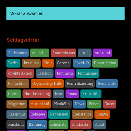
Schlagwörter
Aktivismus
Anarchie
Anarchismus
antifa
Aufstand
Berlin
Brasilien
Chile
Corona
Covid-19
Direct Action
direkte Aktion
Eviction
Feminism
Feminismus
Geflüchtete
Gegenseitige Hilfe
Gentrifizierung
Geschichte
Greece
Hausbesetzung
Iran
Knast
Kropotkin
Migration
mutual aid
Neukölln
News
Prison
Queer
Rassismus
Refugees
Repression
Resistance
Rojava
Russland
Räumung
solidarity
Solidarität
Squat